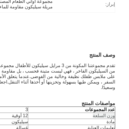
مجموعة أواني الطعام المصنوع
إبراز:
مريلة سيليكون مقاومة للماء 
وصف المنتج
تقدم مجموعتنا المكونة من 3 مرايل سيل
من السيليكون الفاخر ، فهي ليست متينة فحسب ، بل مقاومة للما
على ملابس طفلك نظيفة وخالية من الفوضى.عندما يتعلق الأم
وسعيدًا.
مواصفات المنتج
عدد المجموعات
3
وزن السلعة
12 أوقية
مادة
سيليكون
تعليمات العناية
غسالة