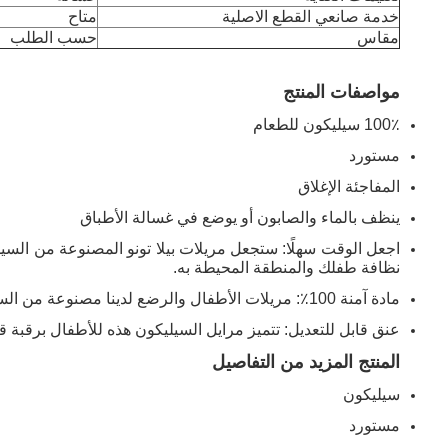
خدمة صانعي القطع الاصلية
متاح
مقاس
حسب الطلب
مواصفات المنتج
100٪ سيليكون للطعام
مستورد
المفاجئة الإغلاق
ينظف بالماء والصابون أو يوضع في غسالة الأطباق
اجعل الوقت سهلًا: ستجعل مريلات بيلا تونو المصنوعة من السيلي
نظافة طفلك والمنطقة المحيطة به.
مادة آمنة 100٪: مريلات الأطفال والرضع لدينا مصنوعة من السيليكون بدرجة الطعام الآمن لطفلك الصغير.هذه خالية من BPA وخالية من PVC وخالية من الفثالات.
عنق قابل للتعديل: تتميز مرايل السيليكون هذه للأطفال برقبة 
المنتج المزيد من التفاصيل
سيليكون
مستورد