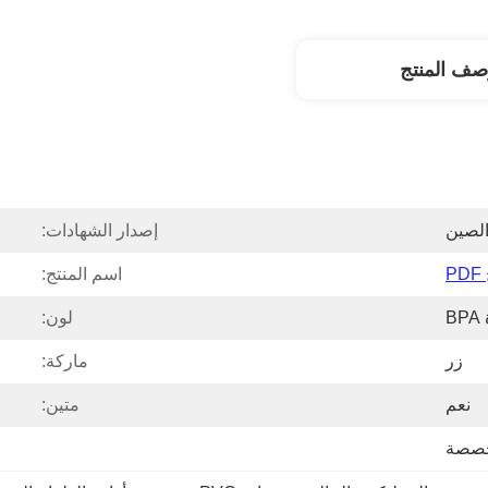
صف المنتج
لصين
إصدار الشهادات:
P
اسم المنتج:
B
لون:
زر
ماركة:
نعم
متين:
مخصصة