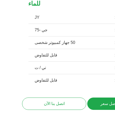
للماء
JY
جي -75
50 جهاز كمبيوتر شخصى
قابل للتفاوض
تي / ت
قابل للتفاوض
ضل سعر
اتصل بنا الآن