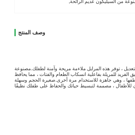
وعة من السيليكون عديم الرائحة
, 
وصف المنتج
 القابلة للتعديل ، توفر هذه المرايل ملاءمة مريحة وآمنة لطفلك.مصنوعة
 الفريد للمريلة بفاعلية انسكاب الطعام والفتات ، مما يحافظ
طفها ، وهي جاهزة للاستخدام مرة أخرى.صغيرة الحجم وسهلة
أو أخذها أثناء التنقل.اجعل وقت تناول الطعام سهلاً مع مجموعتنا المكونة من 3 مرايل سيليكون للأطفال ، مصممة لتبسيط حياتك والحفاظ على طفلك نظيفًا