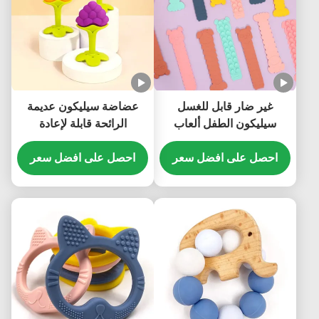
غير ضار قابل للغسل
عضاضة سيليكون عديمة
سيليكون الطفل ألعاب
الرائحة قابلة لإعادة
سيليكون غير سامة عملية
الاستخدام ، لعبة تسنين
احصل على افضل سعر
حسية متعددة الأغراض
احصل على افضل سعر