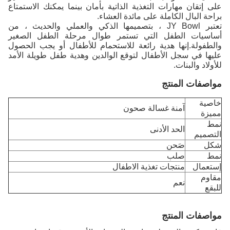
على إتقان مهارات التغذية الذاتية بأمان بينما يمكنك الاستمتاع
براحة البال الكاملة على مائدة العشاء.
تعتبر JY Bowl ، بتصميمها الذكي والعملي والحديث ، من
أساسيات الطفل التي تستمر طوال مرحلة الطفل الصغير
والطفولة.إنها هدية رائعة للاستحمام للأطفال أو يجب الحصول
عليها في سجل الأطفال لتوقع الوالدين وهدية طفل طويلة الأمد
للأولاد والبنات.
مواصفات المنتج
خاصية
آمنة غسالة صحون
مميزة
نمط
الحد الأدنى
التصميم
شكل
صَحن
نمط
صلب
إستعمال
منتجات تغذية الاطفال
مقاوم
نعم
للبقع
مواصفات المنتج