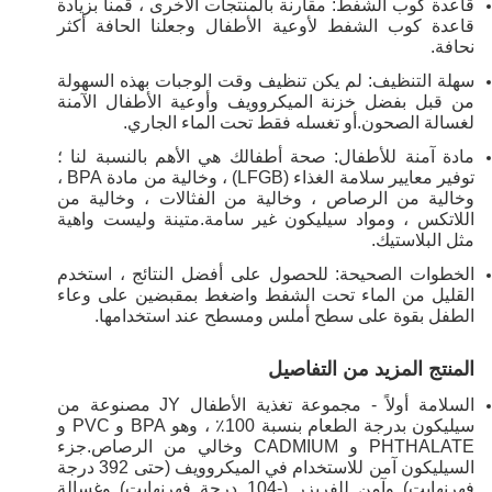
قاعدة كوب الشفط: مقارنة بالمنتجات الأخرى ، قمنا بزيادة
قاعدة كوب الشفط لأوعية الأطفال وجعلنا الحافة أكثر
نحافة.
سهلة التنظيف: لم يكن تنظيف وقت الوجبات بهذه السهولة
من قبل بفضل خزنة الميكروويف وأوعية الأطفال الآمنة
لغسالة الصحون.أو تغسله فقط تحت الماء الجاري.
مادة آمنة للأطفال: صحة أطفالك هي الأهم بالنسبة لنا ؛
توفير معايير سلامة الغذاء (LFGB) ، وخالية من مادة BPA ،
وخالية من الرصاص ، وخالية من الفثالات ، وخالية من
اللاتكس ، ومواد سيليكون غير سامة.متينة وليست واهية
مثل البلاستيك.
الخطوات الصحيحة: للحصول على أفضل النتائج ، استخدم
القليل من الماء تحت الشفط واضغط بمقبضين على وعاء
الطفل بقوة على سطح أملس ومسطح عند استخدامها.
المنتج المزيد من التفاصيل
السلامة أولاً - مجموعة تغذية الأطفال JY مصنوعة من
سيليكون بدرجة الطعام بنسبة 100٪ ، وهو BPA و PVC و
PHTHALATE و CADMIUM وخالي من الرصاص.جزء
السيليكون آمن للاستخدام في الميكروويف (حتى 392 درجة
فهرنهايت) وآمن للفريزر (-104 درجة فهرنهايت) وغسالة