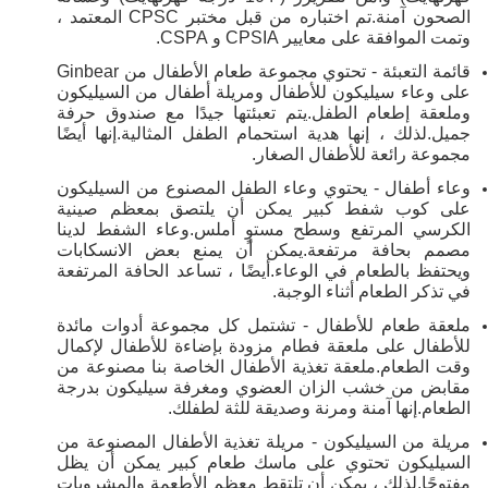
الصحون آمنة.تم اختباره من قبل مختبر CPSC المعتمد ،
وتمت الموافقة على معايير CPSIA و CSPA.
قائمة التعبئة - تحتوي مجموعة طعام الأطفال من Ginbear
على وعاء سيليكون للأطفال ومريلة أطفال من السيليكون
وملعقة إطعام الطفل.يتم تعبئتها جيدًا مع صندوق حرفة
جميل.لذلك ، إنها هدية استحمام الطفل المثالية.إنها أيضًا
مجموعة رائعة للأطفال الصغار.
وعاء أطفال - يحتوي وعاء الطفل المصنوع من السيليكون
على كوب شفط كبير يمكن أن يلتصق بمعظم صينية
الكرسي المرتفع وسطح مستوٍ أملس.وعاء الشفط لدينا
مصمم بحافة مرتفعة.يمكن أن يمنع بعض الانسكابات
ويحتفظ بالطعام في الوعاء.أيضًا ، تساعد الحافة المرتفعة
في تذكر الطعام أثناء الوجبة.
ملعقة طعام للأطفال - تشتمل كل مجموعة أدوات مائدة
للأطفال على ملعقة فطام مزودة بإضاءة للأطفال لإكمال
وقت الطعام.ملعقة تغذية الأطفال الخاصة بنا مصنوعة من
مقابض من خشب الزان العضوي ومغرفة سيليكون بدرجة
الطعام.إنها آمنة ومرنة وصديقة للثة لطفلك.
مريلة من السيليكون - مريلة تغذية الأطفال المصنوعة من
السيليكون تحتوي على ماسك طعام كبير يمكن أن يظل
مفتوحًا.لذلك ، يمكن أن تلتقط معظم الأطعمة والمشروبات