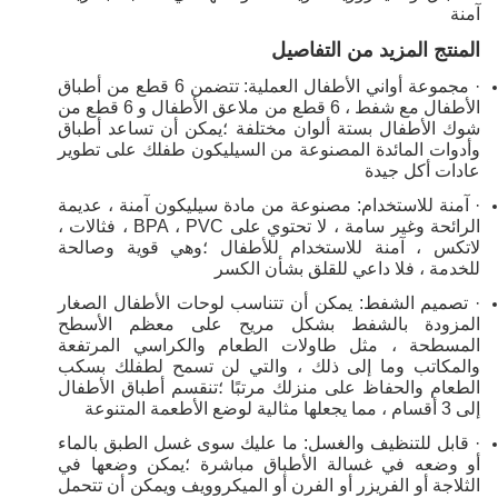
آمنة
المنتج المزيد من التفاصيل
· مجموعة أواني الأطفال العملية: تتضمن 6 قطع من أطباق
الأطفال مع شفط ، 6 قطع من ملاعق الأطفال و 6 قطع من
شوك الأطفال بستة ألوان مختلفة ؛يمكن أن تساعد أطباق
وأدوات المائدة المصنوعة من السيليكون طفلك على تطوير
عادات أكل جيدة
· آمنة للاستخدام: مصنوعة من مادة سيليكون آمنة ، عديمة
الرائحة وغير سامة ، لا تحتوي على BPA ، PVC ، فثالات ،
لاتكس ، آمنة للاستخدام للأطفال ؛وهي قوية وصالحة
للخدمة ، فلا داعي للقلق بشأن الكسر
· تصميم الشفط: يمكن أن تتناسب لوحات الأطفال الصغار
المزودة بالشفط بشكل مريح على معظم الأسطح
المسطحة ، مثل طاولات الطعام والكراسي المرتفعة
والمكاتب وما إلى ذلك ، والتي لن تسمح لطفلك بسكب
الطعام والحفاظ على منزلك مرتبًا ؛تنقسم أطباق الأطفال
إلى 3 أقسام ، مما يجعلها مثالية لوضع الأطعمة المتنوعة
· قابل للتنظيف والغسل: ما عليك سوى غسل الطبق بالماء
أو وضعه في غسالة الأطباق مباشرة ؛يمكن وضعها في
الثلاجة أو الفريزر أو الفرن أو الميكروويف ويمكن أن تتحمل