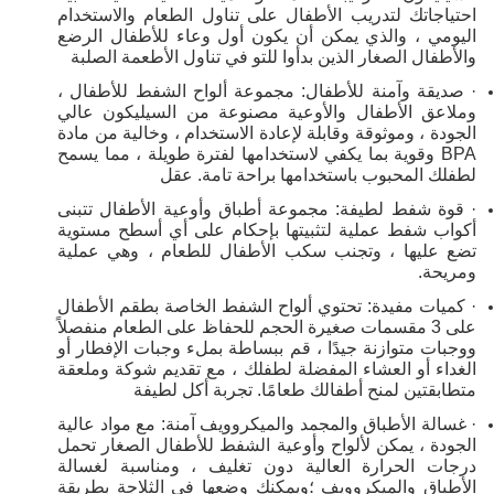
احتياجاتك لتدريب الأطفال على تناول الطعام والاستخدام
اليومي ، والذي يمكن أن يكون أول وعاء للأطفال الرضع
والأطفال الصغار الذين بدأوا للتو في تناول الأطعمة الصلبة
· صديقة وآمنة للأطفال: مجموعة ألواح الشفط للأطفال ،
وملاعق الأطفال والأوعية مصنوعة من السيليكون عالي
الجودة ، وموثوقة وقابلة لإعادة الاستخدام ، وخالية من مادة
BPA وقوية بما يكفي لاستخدامها لفترة طويلة ، مما يسمح
لطفلك المحبوب باستخدامها براحة تامة. عقل
· قوة شفط لطيفة: مجموعة أطباق وأوعية الأطفال تتبنى
أكواب شفط عملية لتثبيتها بإحكام على أي أسطح مستوية
تضع عليها ، وتجنب سكب الأطفال للطعام ، وهي عملية
ومريحة.
· كميات مفيدة: تحتوي ألواح الشفط الخاصة بطقم الأطفال
على 3 مقسمات صغيرة الحجم للحفاظ على الطعام منفصلاً
ووجبات متوازنة جيدًا ، قم ببساطة بملء وجبات الإفطار أو
الغداء أو العشاء المفضلة لطفلك ، مع تقديم شوكة وملعقة
متطابقتين لمنح أطفالك طعامًا. تجربة أكل لطيفة
· غسالة الأطباق والمجمد والميكروويف آمنة: مع مواد عالية
الجودة ، يمكن لألواح وأوعية الشفط للأطفال الصغار تحمل
درجات الحرارة العالية دون تغليف ، ومناسبة لغسالة
الأطباق والميكروويف ؛ويمكنك وضعها في الثلاجة بطريقة