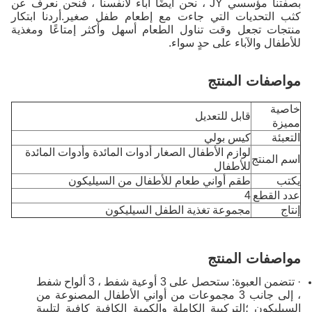
بصفتنا مؤسسي JY ، نحن أيضًا آباء لأنفسنا ، فنحن نعرف عن
كثب التحديات التي جاءت مع إطعام طفل صغير.أردنا ابتكار
منتجات تجعل وقت تناول الطعام أسهل وأكثر إمتاعًا ومغذية
للأطفال والآباء على حدٍ سواء.
مواصفات المنتج
خاصية
قابل للتعديل
مميزة
التعبئة
كيس بولي
لوازم الأطفال الصغار أدوات المائدة وأدوات المائدة
اسم المنتج
للأطفال
يكتب
طقم أواني طعام للأطفال من السيليكون
عدد القطع
4
إنتاج
مجموعة تغذية الطفل السيليكون
مواصفات المنتج
· تتضمن العبوة: ستحصل على 3 أوعية شفط ، 3 ألواح شفط
، إلى جانب 3 مجموعات من أواني الأطفال المصنوعة من
السيليكون ؛التركيبة الكاملة والكمية الكافية كافية لتلبية