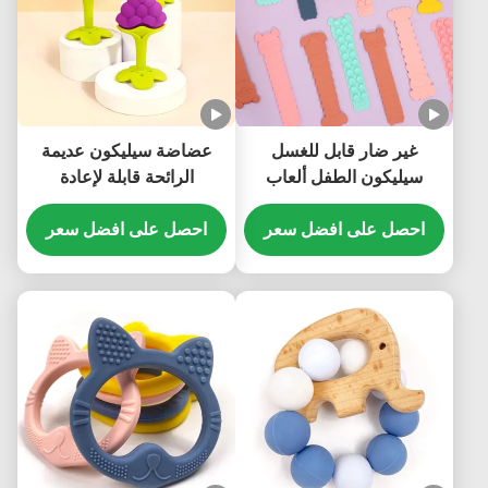
غير ضار قابل للغسل
عضاضة سيليكون عديمة
سيليكون الطفل ألعاب
الرائحة قابلة لإعادة
سيليكون غير سامة عملية
الاستخدام ، لعبة تسنين
احصل على افضل سعر
حسية متعددة الأغراض
احصل على افضل سعر