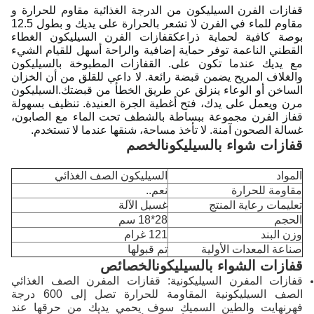
قفازات الفرن السيليكون من الدرجة الغذائية مقاوم للحرارة و
مقاوم للماء في الفرن لا تشعر بالحرارة على يديك و بطول 12.5
بوصة كافية لحماية ذراعكقفازات الفرن السيليكون الغطاء
القطني الناعمة توفر حماية إضافية والراحة أسهل للقيام الشيء
مع يديك عندما تكون على. القفازات المطبوخة بالسيليكون
والغلاف المريح يضمن قبضة رائعة. لا داعي للقلق من أن الخزان
الساخن أو الوعاء ينزلق عن طريق الخطأ من قبضتك.السيليكون
مرن ويعمل على يدك، فتح أغطية الجرة العنيدة. تنظيف بسهولة
قفاز الفرن مجموعة ببساطة بالشطف تحت الماء مع الصابون،
غسالة الصحون آمنة. لا تأخذ مساحة، شنقها عندما لا تستخدم.
قفازات شواء بالسيليكون
الخصم
المواد
السيليكون الصف الغذائي
مقاومة للحرارة
نعم..
تعليمات رعاية المنتج
غسيل الآلة
الحجم
28*18 سم
وزن البند
121 غرام
صناعة المعدات الأولية
تم قبولها
قفازات الشواء بالسيليكون
الخصائص
قفازات المفرن السيليكونية: قفازات المفرن الصف الغذائي
الصف السيليكونية المقاومة للحرارة تصل إلى 600 درجة
فهرنهايت والطين السميك سوف يحمي يديك من حرقها عند