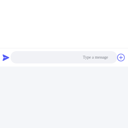
Photo
Video Call
Audio Call