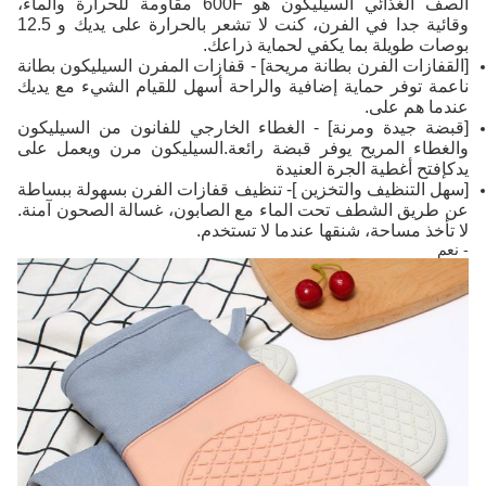
الصف الغذائي السيليكون هو 600F مقاومة للحرارة والماء،
وقائية جدا في الفرن، كنت لا تشعر بالحرارة على يديك و 12.5
بوصات طويلة بما يكفي لحماية ذراعك.
[القفازات الفرن بطانة مريحة] - قفازات المفرن السيليكون بطانة
ناعمة توفر حماية إضافية والراحة أسهل للقيام الشيء مع يديك
عندما هم على.
[قبضة جيدة ومرنة] - الغطاء الخارجي للفانون من السيليكون
والغطاء المريح يوفر قبضة رائعة.السيليكون مرن ويعمل على
يدكإفتح أغطية الجرة العنيدة
[سهل التنظيف والتخزين ]- تنظيف قفازات الفرن بسهولة ببساطة
عن طريق الشطف تحت الماء مع الصابون، غسالة الصحون آمنة.
لا تأخذ مساحة، شنقها عندما لا تستخدم.
- نعم