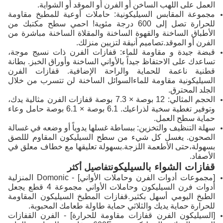
العمل على اللهب الساخن أو الفرن أو الموقد أو الشواية.
مجموعة المقابس السيليكونية: حاملات أوعية للمطبخ مقاومة
للحرارة تصل إلى 600 درجة مئوية! احمي سطح مكتبك من
الأطباق الساخنة والقهوة الساخنة والمقلاة الساخنة مباشرة من
الفرن أو الموقد.تصاميم أنيقة لتزيين منزلك.
قبضة جيدة و مقاومة للماء: قفازات الفرن ذات نسيج موجة،
تساعدك على الاحتفاظ جيداً بالأواني الساخنة وأوراق الخبز. بطانة
قطنية ناعمة للحماية والراحة الإضافية. قفازات الفرن
السيليكونية مقاومة للماءالسوائل الساخنة لن تتسرب من خلال
الجلد المحترق.
الحجم المثالي: 12 بوصة × 7.3 بوصة قفازات الفرن مثالية يدك،
وتوفير تغطية سخية لذراعيك. 6.1 بوصة × 6.1 بوصة حامل وعاء
حماية سطح العمل.
سهلة التنظيف والتخزين: ببساطة غسلها يدوياً أو وضعه في غسالة
الصحون. يغسل كل شيء من سطح السيليكون المقاوم لللصق
بسهولة،حتى الأطعمة اللزجة.بسهولة تعليقها مع خطاف معلق في
الأصفاد.
قفازات الشواء بالسيليكون
تفاصيل أكثر
[مجموعات أدوات الفرن وحاملات الأواني] - Domonic المنزلية
أدوات فرن السيليكون وحاملات الأواني مجموعة 4 قطع يجعل
الطبخ اليومي أسهل بكثير.قفازات المطبخ السيليكون المقاومة
للحرارة حماية يديك والثلاثي حماية طاولة طعامك المحبوبة.
[السيليكون الفرن قفازات مقاومة للحرارة] - الفرن القفازات