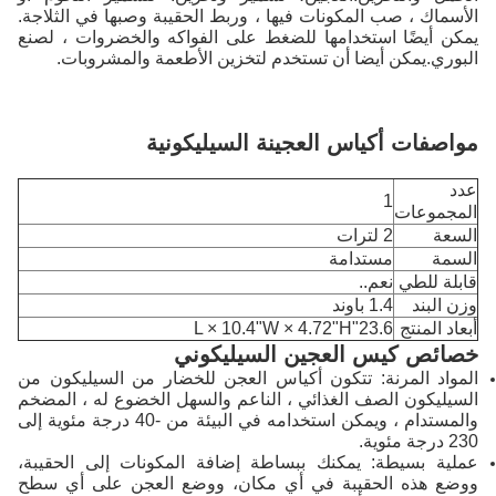
الأسماك ، صب المكونات فيها ، وربط الحقيبة وصبها في الثلاجة.
يمكن أيضًا استخدامها للضغط على الفواكه والخضروات ، لصنع
البوري.يمكن أيضا أن تستخدم لتخزين الأطعمة والمشروبات.
مواصفات أكياس العجينة السيليكونية
عدد
1
المجموعات
السعة
2 لترات
السمة
مستدامة
قابلة للطي
نعم..
وزن البند
1.4 باوند
أبعاد المنتج
23.6"L × 10.4"W × 4.72"H
خصائص كيس العجين السيليكوني
المواد المرنة: تتكون أكياس العجن للخضار من السيليكون من
السيليكون الصف الغذائي ، الناعم والسهل الخضوع له ، المضخم
والمستدام ، ويمكن استخدامه في البيئة من -40 درجة مئوية إلى
230 درجة مئوية.
عملية بسيطة: يمكنك ببساطة إضافة المكونات إلى الحقيبة،
ووضع هذه الحقيبة في أي مكان، ووضع العجن على أي سطح