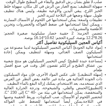
صلب.لا تقلق بشأن رش الدقيق والبقاء في المطبخ طوال الوقت
سهولة التنظيف: يمنع الغبار من الرش في كل مكان، سهولة خلط
الخبز اللزج، يبقي اليدين والأوعية نظيفة، وليس هناك تنظيف
طويل. سهلة وضعها في الثلاجة لتبريد الخبز
تطبيقات واسعة: يمكن استخدامها في اللحوم أو الأسماك الممارنة
، ويمكن أيضًا استخدامها في ضغط الفواكه والخضروات وتخزين
الأطعمة والمشروبات.
تتضمن الحزمة: 2 حقيبة خضار سليكونية صغيرة الحجم:
8.26*12.2 بوصة، كبيرة الحجم: 10.62*16.14 بوصة.
أكياس العجين السيليكونية تفاصيل أكثر
[مواد عالية الجودة]: أكياس التخمير السيليكونية لدينا مصنوعة من
السيليكون الصف الغذائي، وسهلة لتنظيف ويمكن إعادة
استخدامها
[مساعدة جيدة للطبخ]: كيس التخمير السيليكون هو منتج شعبية
بين عشاق الطبخ.و أترككم تقضون أقل وقت في صنع أفضل
طعام.
[سهلة التنظيف]: على عكس المواد الأخرى، فإن مواد السيليكون
ذات الجودة الغذائية هي مادة غير عالقة. بغض النظر عن الغرض
الذي تستخدمه، بعد الاستخدام، يمكنك إزالة البقع بالماء النظيف.
[التطبيق]:الحمض والقلي، والشيخوخة، ودرجة الحرارة العالية
والمنخفضة، يمكن استخدامها في بيئة من -40 °C إلى 230 °C.
لتحضير اللحوم أو الأسماك، صب المكونات، وربط الحقيبة وصبها
في الثلاجة.يمكن أيضاً استخدامها للضغط على الفواكه
والخضرواتيمكن أيضاً استخدامها لتخزين الأطعمة والمشروبات.