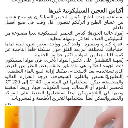
أكياس العجين السيليكونية غيرها
[مساعدة جيدة للطبخ]: كيس التخمير السيليكون هو منتج شعبية
بين عشاق الطبخ.و أترككم تقضون أقل وقت في صنع أفضل
طعام.
[مواد عالية الجودة]: أكياس التخمير السيليكونية لدينا مصنوعة من
السيليكون الصف الغذائي، وسهلة لتنظيف
[قدرة كبيرة وصغيرة]: واحد كبير وواحد صغير اثنين، تلبية تماما
احتياجاتك المختلفة، لم يعد القلق حول مشكلة خلط الناجمة عن
كمية قليلة جدا من المواد والكثير جدا من الحقيبة
[سهلة التنظيف]: على عكس المواد الأخرى، فإن مواد السيليكون
ذات الجودة الغذائية هي مادة غير عالقة. بغض النظر عن الغرض
الذي تستخدمه، بعد الاستخدام، يمكنك إزالة البقع بالماء النظيف.
[التطبيق]:الحمض والقلي، الشيخوخة، درجة الحرارة العالية
والمنخفضة، يمكن استخدامها في البيئة من -40 °C إلى 220 °C.
لتحضير اللحوم أو الأسماك، صب المكونات فيها، وربط الحقيبة
وصبها في الثلاجة.يمكن أيضاً استخدامها للضغط على الفواكه
والخضرواتيمكن أيضاً استخدامها لتخزين الأطعمة والمشروبات.
- نعم