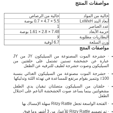
مواصفات المنتج
خالية من المواد
خالية من الرصاص
أبعاد البند LxWxH
5.5 × 4.7 × 0.7 بوصة
عدد العناصر
1
حزمة الأبعاد
7.48 × 2.8 × 1.61 بوصة
البطاريات مطلوبة
لا
وزن السلعة
6.7 أوقية
مواصفات المنتج
· حشرجة الموت المصنوعة من السيليكون JY من JY
عبارة عن خشخشة تسنين تشتمل على حلقتين من
السيليكون وصوت حشرجة لطيف للترفيه عن الطفل
· حشرجة الموت مصنوعة من السيليكون الغذائي بنسبة
100٪ وتتميز بقوام مرتفع للمساعدة في تهدئة اللثة وتدليكها
· حلقتان من السيليكون متصلتان تبقيان يدي الطفل
مشغولتين بينما يساعد صوت الخشخشة الناعم على احتلال
الطفل
· الفتحة الواسعة تجعل Ritzy Rattle سهلة الإمساك بها
· تم تصميم Ritzy Rattle للأعمار من 3 أشهر وما فوق