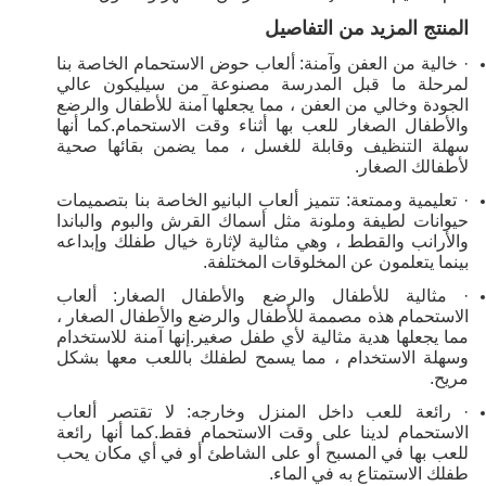
المنتج المزيد من التفاصيل
· خالية من العفن وآمنة: ألعاب حوض الاستحمام الخاصة بنا
لمرحلة ما قبل المدرسة مصنوعة من سيليكون عالي
الجودة وخالي من العفن ، مما يجعلها آمنة للأطفال والرضع
والأطفال الصغار للعب بها أثناء وقت الاستحمام.كما أنها
سهلة التنظيف وقابلة للغسل ، مما يضمن بقائها صحية
لأطفالك الصغار.
· تعليمية وممتعة: تتميز ألعاب البانيو الخاصة بنا بتصميمات
حيوانات لطيفة وملونة مثل أسماك القرش والبوم والباندا
والأرانب والقطط ، وهي مثالية لإثارة خيال طفلك وإبداعه
بينما يتعلمون عن المخلوقات المختلفة.
· مثالية للأطفال والرضع والأطفال الصغار: ألعاب
الاستحمام هذه مصممة للأطفال والرضع والأطفال الصغار ،
مما يجعلها هدية مثالية لأي طفل صغير.إنها آمنة للاستخدام
وسهلة الاستخدام ، مما يسمح لطفلك باللعب معها بشكل
مريح.
· رائعة للعب داخل المنزل وخارجه: لا تقتصر ألعاب
الاستحمام لدينا على وقت الاستحمام فقط.كما أنها رائعة
للعب بها في المسبح أو على الشاطئ أو في أي مكان يحب
طفلك الاستمتاع به في الماء.