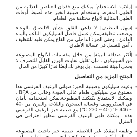
[ملائمة للاستخدام] يمكنك منع فقدان العناصر الغذائية من
الطهي المفرط باستخدام صينية الخبز هذه لضبط أوقات
الطهي المثالية لأنواع مختلفة من الطعام.
[سهل التنظيف] لا داعي للقلق بشأن الالتصاق بالوعاء
ويصعب تنظيفه.يمكن غسل فاصل السيليكون الناعم بالماء
الدافئ ، وحتى الجزء الداخلي من القاع يمكن قلبه للتنظيف
، آمن للغسل في غسالة الأطباق.
[أكثر صداقة للبيئة] من خلال مقسمات الألواح المصنوعة
من السيليكون ، فإن تقليل نفايات الورق القابل للتصرف لا
يحمي البيئة فحسب ، بل يوفر لك أيضًا قدرًا كبيرًا من المال.
المنتج المزيد من التفاصيل
باغيت سيليكون وصينية الخبز: صواني الرغيف الفرنسي هذا
مصنوع من سيليكون طعام عالي الجودة وخالي من BPA ،
ويمكنك الاستمتاع بكيكتك المطبوخة.يمكن استخدامه بأمان
في الميكروويف وغسالة الصحون والثلاجة والفرن من -40
~ 446 ℉ (-40 ~ 230 ℃).مع صينية خبز الرغيف الفرنسي
هذه ، يمكنك طهي الرغيف الفرنسي بمظهر احترافي في
المنزل
وظيفة المقلاة غير اللاصقة: صينية خبز باجيت المصنوعة
من السيليكون مرنة بدرجة كافية لتحرير محتوياتها بسهولة ،