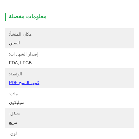
معلومات مفصلة
مكان المنشأ:
الصين
إصدار الشهادات:
FDA, LFGB
الوثيقة:
كتيب المنتج PDF
مادة:
سيليكون
شكل:
مربع
لون: