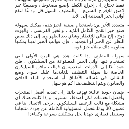
فقط تحتاج إلى إخراج الكعك بإصبع مضغوط ، وطبيعيًا غير
لاصق للإفراج السريع ، والتنظيف السهل.قل وداعًا لنقع
أواني الخبز المعدنية إلى الأبد
متعددة الأغراض: باستخدام صينية الخبز هذه ، يمكنك بسهولة
صنع خبز القمح الكامل اللذيذ ، والخبز الفرنسي ، والهوت
دوج ، إلخ.مثالي للإفطار وشاي بعد الظهر وما إلى ذلك.بغض
النظر عن الخبز أو التجميد ، فإن قوالب الخبز لدينا يمكنها
مقاومة ذلك.مقلاة خبز قوية.
سهولة التنظيف: إذا كانت هذه هي المرة الأولى التي
تستخدم فيها أواني الخبز المصنوعة من السيليكون ، فلن
تعود أبدًا إلى الأدوات المعدنية.إن قوالب مافن السيليكون
الخاصة بنا سهلة التنظيف للغاية.ما عليك سوى وضع
المقالي في غسالة الأطباق أو استخدام الماء الدافئ
والصابون ويتم التنظيف.هذا كم هو سهل!
ضمان جودة عالية: نهدف دائمًا إلى تقديم أفضل المنتجات
وأفضل الخدمات لكل أصدقاء مشترين و.إذا كانت هناك أي
مشكلة مع قالب الرغيف السيليكوني ، يرجى الاتصال بنا في
غضون 30 يومًا.نتحمل المسؤولية الكاملة عن جودة منتجاتنا
وسنبذل قصارى جهدنا لحل مشكلتك بسرعة وكفاءة!