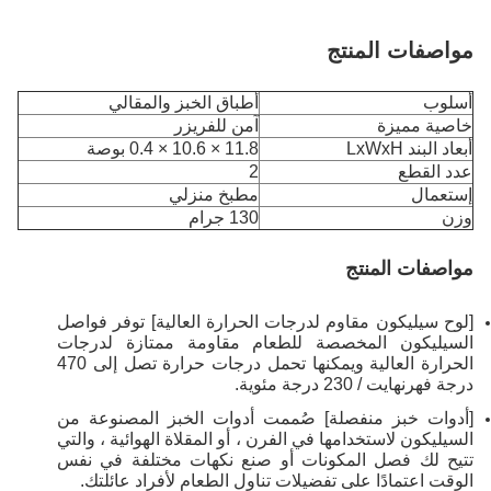
مواصفات المنتج
أسلوب
أطباق الخبز والمقالي
خاصية مميزة
آمن للفريزر
أبعاد البند LxWxH
11.8 × 10.6 × 0.4 بوصة
عدد القطع
2
إستعمال
مطبخ منزلي
وزن
130 جرام
مواصفات المنتج
[لوح سيليكون مقاوم لدرجات الحرارة العالية] توفر فواصل
السيليكون المخصصة للطعام مقاومة ممتازة لدرجات
الحرارة العالية ويمكنها تحمل درجات حرارة تصل إلى 470
درجة فهرنهايت / 230 درجة مئوية.
[أدوات خبز منفصلة] صُممت أدوات الخبز المصنوعة من
السيليكون لاستخدامها في الفرن ، أو المقلاة الهوائية ، والتي
تتيح لك فصل المكونات أو صنع نكهات مختلفة في نفس
الوقت اعتمادًا على تفضيلات تناول الطعام لأفراد عائلتك.