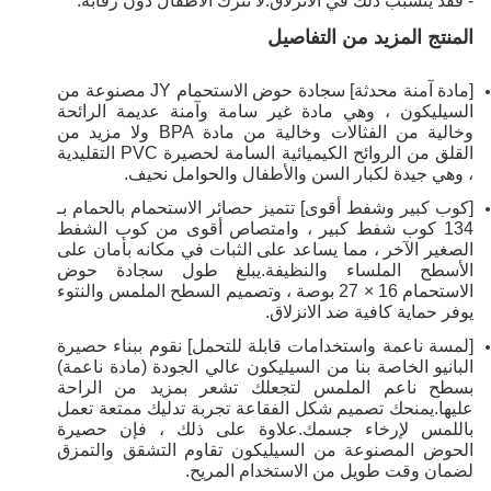
- فقد يتسبب ذلك في الانزلاق.لا تترك الأطفال دون رقابة.
المنتج المزيد من التفاصيل
[مادة آمنة محدثة] سجادة حوض الاستحمام JY مصنوعة من
السيليكون ، وهي مادة غير سامة وآمنة عديمة الرائحة
وخالية من الفثالات وخالية من مادة BPA ولا مزيد من
القلق من الروائح الكيميائية السامة لحصيرة PVC التقليدية
، وهي جيدة لكبار السن والأطفال والحوامل نحيف.
[كوب كبير وشفط أقوى] تتميز حصائر الاستحمام بالحمام بـ
134 كوب شفط كبير ، وامتصاص أقوى من كوب الشفط
الصغير الآخر ، مما يساعد على الثبات في مكانه بأمان على
الأسطح الملساء والنظيفة.يبلغ طول سجادة حوض
الاستحمام 16 × 27 بوصة ، وتصميم السطح الملمس والنتوء
يوفر حماية كافية ضد الانزلاق.
[لمسة ناعمة واستخدامات قابلة للتحمل] نقوم ببناء حصيرة
البانيو الخاصة بنا من السيليكون عالي الجودة (مادة ناعمة)
بسطح ناعم الملمس لتجعلك تشعر بمزيد من الراحة
عليها.يمنحك تصميم شكل الفقاعة تجربة تدليك ممتعة تعمل
باللمس لإرخاء جسمك.علاوة على ذلك ، فإن حصيرة
الحوض المصنوعة من السيليكون تقاوم التشقق والتمزق
لضمان وقت طويل من الاستخدام المريح.