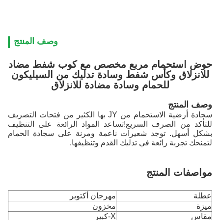
وصف المنتج
حوض استحمام مربع مخصص مع كوب شفط مضاد
للانزلاق وكأس شفط وسادة تدليك من السيليكون
للحمام وسادة مضادة للانزلاق
وصف المنتج
سجادة أرضية الاستحمام من JY بها الكثير من فتحات التصريف
للتأكد من الصرف السريع!تساعد المواد الرائعة على التنظيف
بشكل أسهل. توجد شعيرات ناعمة ومرنة على سجادة الحمام
لتمنحك تجربة رائعة في تدليك القدم وتنظيفها.
مواصفات المنتج
عطلة
مهرجان أكتوبر
ميزة
مخزون
مقاس
X-كبير