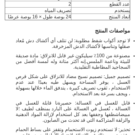
عدد القطع
2
يستخدم
تصريف المياه
ابعاد المنتج
24 بوصة طول × 16 بوصة عرضًا
مواصفات المنتج
لا توجد أكواب شفط مطلوبة: لن تتلف أي أكشاك دش مُعاد
صقلها وتناسبها لأكشاك الدش المزخرفة.
مصنوعة من 100٪ سيليكون غير قابل للانزلاق: مادة صديقة
للبيئة وناعمة الملمس.إنه أكثر متانة وله لمسة أفضل من
السجاجيد المطاطية التقليدية.
تصميم جميل: تصميم نسيج مضاد للانزلاق على شكل قرص
العسل ، يوفر المساحة ويسهل طيه بعيدًا عند عدم
الاستخدام ، ثقوب تصريف كبيرة ، يتدفق الماء خلالها بسهولة
، ويجف بسرعة بعد الاستخدام.
قابل للغسل في الغسالة: حصيرةنا قابلة للغسل في
الغسالة ، تُغسل في الغسالة على البارد بمنظف لطيف ؛لا
مبيضاشطفها وجففها بعد كل استخدام لإزالة المواد الدهنية
والزلقة المتراكمة التي قد تحدث من الصابون.
تحذير: لا تستخدم زيوت الاستحمام وتقفز على بساط الحمام