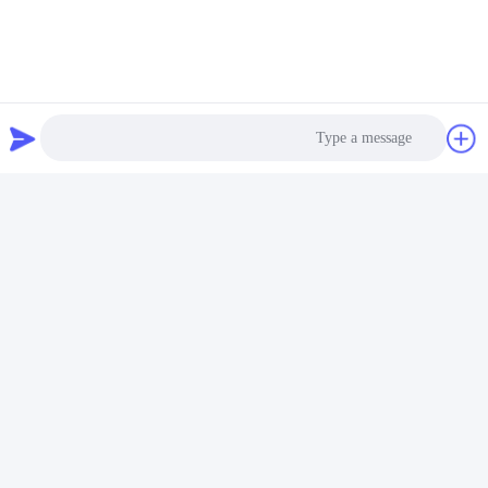
Photo
Video Call
Audio Call