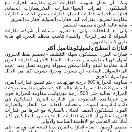
يمكن أن تعمل بسهولة كقفازات فرن مقاومة للحرارة مع
السيليكون، قفازات الشواء،قفازات المخزنقفازات الحماية،
قفازات الحماية، قفازات العمل، قفازات تصنيع الخشب، قفازات
مقاومة للحريق، قفازات اليد، قفازات الشواية، قفازات الحريق
مادة عالية الجودة مصممة لتستمر
يأتي مع الملحقات - يأتي مع قفازين، وسائط أو شوكة، قفازات
الشواية 2 قفاز للرجال والنساء تناسب معظم اليدين. انها هدية
طهي كبيرة للطهي.
قفازات المطبخ بالسيليكون
تفاصيل أكثر
قفازات الفرن السيليكون سهلة التنظيف - تصميم نمط الحلزون
أسهل في التنظيف من تصميمات النمط الأخرى، قفازات الفرن
لدينا مقاومة للبقع والماء،يمكن بسهولة وفورية غسل بعيدا تحت
الماءالسوائل الساخنة لن تتسرب وتحرق بشرتك كما هي الحال
مع المواد الأخرى
مقاومة للحرارة 500 درجة فهرنهايت - يتم تصنيع قفازات الفرن
لدينا من 3 طبقات من المواد عالية الجودة لتكون مقاومة لدرجات
الحرارة العالية حتى 500 درجة فهرنهايت، مقاومة للحرارة أقوى
من غيرها.هذه المجموعة من قفازات الفرن السيليكون هي
دائمةالمقاومة للتلوث، والحماية الفعالة ضد البخار، والحرارة.
المواد السيليكون الصف الغذائي بالمقارنة مع غيرها من قفازات
الفرن القطني،أو الفرن،القفازات المعدنية من السيليكون أكثر
أماناً عند التعامل مع الأطعمة الساخنة والأواني
تصميم الوصول - يقدم قفازات الفرن لدينا قبضة آمنة وواثقة على