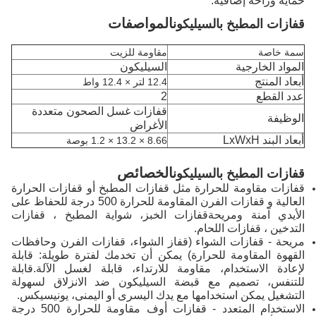
حماية وراحة إضافية.
المواصفات
قفازات المطبخ بالسيليكون
سمة خاصة
مقاومة للزيت
المواد الخارجية
السيليكون
أبعاد المنتج
12.4 لتر × 12.4 واط
عدد القطع
2
قفازات غسل الصحون متعددة
الوظيفة
الأغراض
أبعاد البند LxWxH
8.66 × 13.2 × 1.2 بوصة
الخصائص
قفازات المطبخ بالسيليكون
قفازات مقاومة للحرارة مثل قفازات المطبخ أو قفازات الحرارة
العالية و قفازات الفرن المقاومة للحرارة 500 درجة للحفاظ على
الأيدي آمنة ومريحةقفازات الخبز، شواية المطبخ ، قفازات
التدخين ، قفازات اللحام.
مريحة - قفازات الشواء (قفاز الشواء، قفازات الفرن وحافظات
القهوة المقاومة للحرارة) يمكن أن تخدمك لفترة طويلة: قابلة
لإعادة الاستخدام، مقاومة للارتداء، قابلة لغسل الآلة.قابلة
للتنفس، تصميم مع قبضة السيليكون ضد الانزلاق لسهولة
التشغيل يمكن استخدامها مع يدك اليسرى أو اليمنى، يونيسيكس.
الاستخدام المتعدد - قفازات أوف مقاومة للحرارة 500 درجة