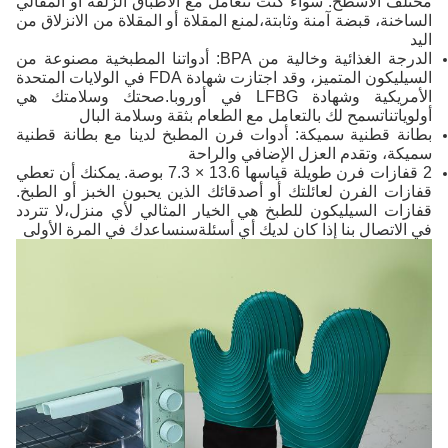
مختلف الأسطح. سواء كنت تتعامل مع الأطباق الزلقة أو المقالي
الساخنة، قبضة آمنة وثابتة،لمنع المقلاة أو المقلاة من الانزلاق من
اليد
الدرجة الغذائية وخالية من BPA: أدواتنا المطبخية مصنوعة من
السيليكون المتميز، وقد اجتازت شهادة FDA في الولايات المتحدة
الأمريكية وشهادة LFBG في أوروبا.صحتك وسلامتك هي
أولوياتناتسمح لك بالتعامل مع الطعام بثقة وسلامة البال
بطانة قطنية سميكة: أدوات فرن المطبخ لدينا مع بطانة قطنية
سميكة، وتقدم العزل الإضافي والراحة
2 قفازات فرن طويلة قياسها 13.6 × 7.3 بوصة. يمكنك أن تعطي
قفازات الفرن لعائلتك أو أصدقائك الذين يحبون الخبز أو الطبخ.
قفازات السيليكون للطبخ هي الخيار المثالي لأي منزل،لا تتردد
في الاتصال بنا إذا كان لديك أي أسئلةسنساعدك في المرة الأولى