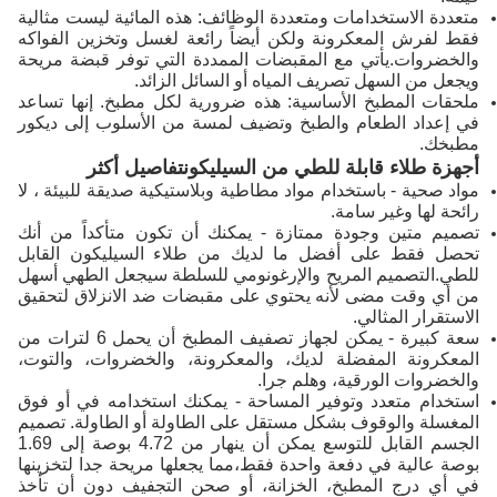
متعددة الاستخدامات ومتعددة الوظائف: هذه المائية ليست مثالية
فقط لفرش المعكرونة ولكن أيضاً رائعة لغسل وتخزين الفواكه
والخضروات.يأتي مع المقبضات الممددة التي توفر قبضة مريحة
ويجعل من السهل تصريف المياه أو السائل الزائد.
ملحقات المطبخ الأساسية: هذه ضرورية لكل مطبخ. إنها تساعد
في إعداد الطعام والطبخ وتضيف لمسة من الأسلوب إلى ديكور
مطبخك.
أجهزة طلاء قابلة للطي من السيليكون
تفاصيل أكثر
مواد صحية - باستخدام مواد مطاطية وبلاستيكية صديقة للبيئة ، لا
رائحة لها وغير سامة.
تصميم متين وجودة ممتازة - يمكنك أن تكون متأكداً من أنك
تحصل فقط على أفضل ما لديك من طلاء السيليكون القابل
للطي.التصميم المريح والإرغونومي للسلطة سيجعل الطهي أسهل
من أي وقت مضى لأنه يحتوي على مقبضات ضد الانزلاق لتحقيق
الاستقرار المثالي.
سعة كبيرة - يمكن لجهاز تصفيف المطبخ أن يحمل 6 لترات من
المعكرونة المفضلة لديك، والمعكرونة، والخضروات، والتوت،
والخضروات الورقية، وهلم جرا.
استخدام متعدد وتوفير المساحة - يمكنك استخدامه في أو فوق
المغسلة والوقوف بشكل مستقل على الطاولة أو الطاولة. تصميم
الجسم القابل للتوسع يمكن أن ينهار من 4.72 بوصة إلى 1.69
بوصة عالية في دفعة واحدة فقط،مما يجعلها مريحة جدا لتخزينها
في أي درج المطبخ، الخزانة، أو صحن التجفيف دون أن تأخذ