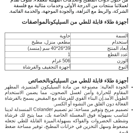
لعملائنا منتجات من الدرجة الأولى وخدمات مثالية مع فلسفة
الشركة، والربط مع النزاهة، والجودة الموجهة، والخدمة القائمة.
المواصفات
أجهزة طلاء قابلة للطي من السيليكون
السمة
حاوية
استخدام
مطعم، منزل، مطبخ
أبعاد المنتج
39*26*40 سم (منسد)
عدد القطع
1
الوزن
506 غرام
النوع
أجهزة التجفيف والفرشاة
أجهزة طلاء قابلة للطي من السيليكون
الخصائص
الجودة العالية: مصنوعة من مادة السيليكون المتميزة، المطهر
المقاوم للحرارة وآمن لغسل الصحون، مما يضمن الاستخدام
الطويل الأمد.إن البناء القوي للفرشاة مع المقبض يسمح بالفرشاة
الفعالة دون القلق من التشوه أو الكسر.
تصميم مريح وتوفير مساحة: تم تصميم Colander المنسدلة لدينا
لتناسب بسهولة فوق المغسلة الخاصة بك، مما يتيح لك فرشاة
وشطف الخضروات والفواكه بسهولة.الميزة القابلة للطي تجعله
مضغوط وسهل التخزين في خزانات المطبخ، توفير مساحة ضغط
قيمة.