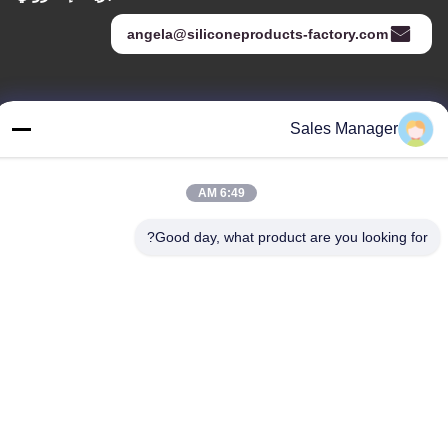
angela@siliconeproducts-factory.com
عنواننا
Sales Manager
العنوان
غرفة 306 ، رقم 3 شارع Shengyuan ، Yayuan ، شارع Nancheng ،
6:49 AM
Dongguan China
Good day, what product are you looking for?
هاتف:
86--15028563200
سياسة الخصوصية
|
خريطة الموقع
الصين جودة جيدة صندوق غداء سيليكون المورد. حقوق الطبع والنشر ©
-2026 Silicone JinYu Industrial Co., Ltd. . كل الحق محجوز