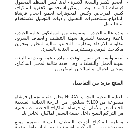
الحجم الكبير والسعة الكبيرة - لدينا كيس المنظم المحمول
قياسات 10 × 7 بوصة ويمكن استخدامها كحقيبة الماكياج،
كيس المرحاض وكيس المجوهرات لجميع أحجام فرشاة
الماكياج،مستحضرات التجميل وأدوات التجميل للاستخدام
أثناء التنقل.
مادة عالية الجودة - مصنوعة من السيليكون عالية الجودة،
ناعمة وصديقة للبشرة، سهلة التنظيف والجفاف السريع،
مقاومة للارتداء ومقاومة للتجاعيد.مثالية لتنظيم وتخزين
ماكياجك اليومي ومستلزمات العناية بالبشرة.
أنيقة وأنيقة في نفس الوقت - مادة ناعمة وصديقة للبيئة،
سهلة الحمل والتنظيف، وهي هدية مثالية لمحبي الماكياج،
ومحبي الجمال، والسائحين المتكررين.
المنتج مزيد من التفاصيل
العناية الصحية بالبشرة: NGCA يخلق حقيبة تجميل فرشاة
مصنوعة من 100% سيلكون من الدرجة الغذائية الصديقة
للجلد.أشعر بالأمان أن فرشاة الماكياج الخاصة بك محمية
من التراكم القبيح داخل حقيبة السفر الماكياج الخاص بك!
منظمة الماكياج أدوات التنظيف للنساء: تصميم يمنع
مجموعة فرشات الماكياج الخاصة بك من التناثر داخل حقيبة