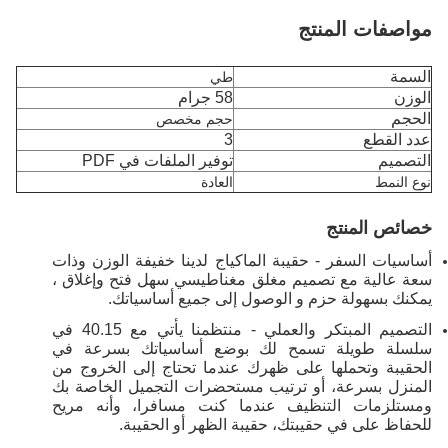
مواصفات المنتج
السمة
طي
الوزن
58 جرام
الحجم
حجم مخصص
عدد القطع
3
التصميم
توفير الملفات في PDF
نوع النمط
العادة
خصائص المنتج
أساسيات السفر - حقيبة الماكياج لدينا خفيفة الوزن وذات
سعة عالية مع تصميم مغلق مغناطيسي سهل فتح وإغلاق ،
يمكنك بسهولة حزم و الوصول إلى جميع أساسياتك.
التصميم المبتكر والعملي - منتظمنا يأتي مع 40.15 في
سلسلة طويلة تسمح لك بوضع أساسياتك بسرعة في
الحقيبة وتحملها على ظهرك عندما تحتاج إلى الخروج من
المنزل بسرعة، أو ترتيب مستحضرات التجميل الخاصة بك
ومستلزمات التنظيف عندما كنت مسافرا، وأنه مريح
للحفاظ على في حقيبتك، حقيبة الظهر أو الحقيبة.