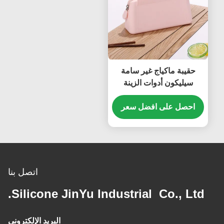
حقيبة ماكياج غير سامة
سيليكون أدوات الزينة
متعددة الأغراض مانعة
للتسرب
احصل على افضل سعر
اتصل بنا
Silicone JinYu Industrial Co., Ltd.
البريد الإلكتروني