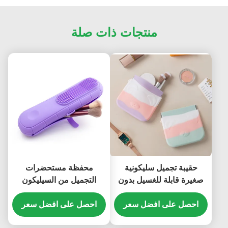
منتجات ذات صلة
حقيبة تجميل سليكونية
محفظة مستحضرات
صغيرة قابلة للغسيل بدون
التجميل من السيليكون
رائحة متعدد الوظائف
المتين المذاق ، حامل فرشاة
احصل على افضل سعر
المكياج المذاق من
احصل على افضل سعر
السيليكون