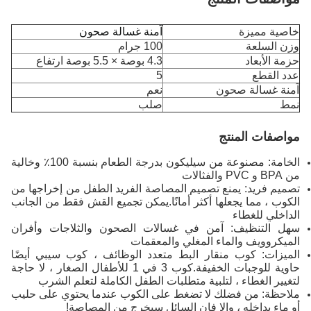
خاصية مميزة
آمنة غسالة صحون
وزن السلعة
100 جرام
حزمة الأبعاد
4.3 بوصة × 5.5 بوصة ارتفاع
عدد القطع
5
آمنة غسالة صحون
نعم
نمط
صلب
مواصفات المنتج
الخامة: مصنوعة من سيليكون بدرجة الطعام بنسبة 100٪ وخالية
من BPA و PVC والفثالات
تصميم فريد: يمنع تصميم المصاصة الفريد الطفل من إخراجها من
الكوب ، مما يجعلها أكثر أمانًا.يمكن تجميع القش فقط من الجانب
الداخلي للغطاء
سهل التنظيف: آمن في غسالات الصحون والثلاجات وأفران
الميكروويف والماء المغلي والمعقمات
الميزات: كوب منقار البط متعدد الوظائف ، كوب سيبي أيضًا
حاوية للوجبات الخفيفة.كوب 3 في 1 للأطفال الصغار ، لا حاجة
لتغيير الغطاء ، لتلبية متطلبات الطفل الكاملة لتعلم الشرب
ملاحظة: من فضلك لا تضغط على الكوب عندما يحتوي على حليب
أو ماء بداخله ، وإلا فإن السائل سيخرج من المصاصة!