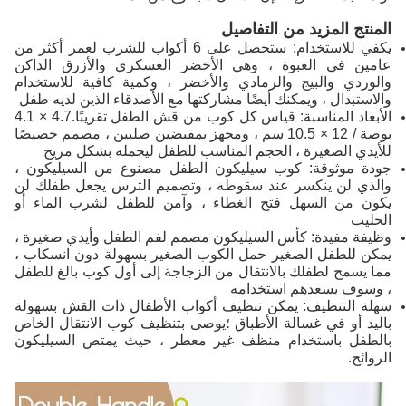
المنتج المزيد من التفاصيل
يكفي للاستخدام: ستحصل على 6 أكواب للشرب لعمر أكثر من
عامين في العبوة ، وهي الأخضر العسكري والأزرق الداكن
والوردي والبيج والرمادي والأخضر ، وكمية كافية للاستخدام
والاستبدال ، ويمكنك أيضًا مشاركتها مع الأصدقاء الذين لديه طفل
الأبعاد المناسبة: قياس كل كوب من قش الطفل تقريبًا.4.7 × 4.1
بوصة / 12 × 10.5 سم ، ومجهز بمقبضين صلبين ، مصمم خصيصًا
للأيدي الصغيرة ، الحجم المناسب للطفل ليحمله بشكل مريح
جودة موثوقة: كوب سيليكون الطفل مصنوع من السيليكون ،
والذي لن ينكسر عند سقوطه ، وتصميم الترس يجعل طفلك لن
يكون من السهل فتح الغطاء ، وآمن للطفل لشرب الماء أو
الحليب
وظيفة مفيدة: كأس السيليكون مصمم لفم الطفل وأيدي صغيرة ،
يمكن للطفل الصغير حمل الكوب الصغير بسهولة دون انسكاب ،
مما يسمح لطفلك بالانتقال من الزجاجة إلى أول كوب بالغ للطفل
، وسوف يسعدهم استخدامه
سهلة التنظيف: يمكن تنظيف أكواب الأطفال ذات القش بسهولة
باليد أو في غسالة الأطباق ؛يوصى بتنظيف كوب الانتقال الخاص
بالطفل باستخدام منظف غير معطر ، حيث يمتص السيليكون
الروائح.