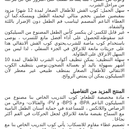
من مراحل الشرب.
سهل الحمل: كوب القش للأطفال الصغار لمدة 12 شهرًا مزود
بمقبضين صلبين بحجم مثالي ليحمله الطفل ويمسكه.كما أن
الغطاء الناعم المصمم ليناسب فم الطفل دون الإضرار باللثة
والشفاه.
غير قابل للكسر: لن ينكسر كأس الطفل المصنوع من السيليكون
عند سقوطه.للحصول على أداء أفضل مانع للتسرب ، يوصى
باستخدام كوب ماصة للشرب.يحتوي كوب القش الانتقالي هذا
على جزيئات مانعة للانزلاق في الجزء السفلي ، لذا ليس من
السهل الانزلاق على الطاولة.
سهلة التنظيف: يمكن تنظيف أكواب الشرب للأطفال لمدة 10
أشهر بسهولة باليد أو بغسالة الصحون.نوصي بتنظيف الكوب
الانتقالي للأطفال الصغار بمنظف طبيعي غير معطر لأن
السيليكون يمكن أن يمتص الروائح.
المنتج المزيد من التفاصيل
مادة مخصصة للطعام: كوب التدريب الخاص بنا مصنوع من
السيليكون الناعم BPA- و BPS- و PV- والفثالات- وخالي من
الرصاص واللاتكس ، للمساعدة في حماية أسنان الطفل النامية
مع السماح بقبضة مانعة للانزلاق لجعل الحركات في الفم أكثر
نجاحًا .
تصميم غطاء مقاوم للانسكاب: يأتي كوب التدريب الخاص بنا مع