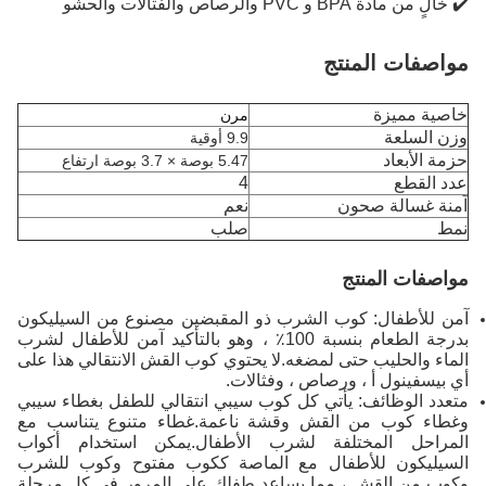
✔️ خالٍ من مادة BPA و PVC والرصاص والفثالات والحشو
مواصفات المنتج
خاصية مميزة
مرن
وزن السلعة
9.9 أوقية
حزمة الأبعاد
5.47 بوصة × 3.7 بوصة ارتفاع
عدد القطع
4
آمنة غسالة صحون
نعم
نمط
صلب
مواصفات المنتج
آمن للأطفال: كوب الشرب ذو المقبضين مصنوع من السيليكون
بدرجة الطعام بنسبة 100٪ ، وهو بالتأكيد آمن للأطفال لشرب
الماء والحليب حتى لمضغه.لا يحتوي كوب القش الانتقالي هذا على
أي بيسفينول أ ، ورصاص ، وفثالات.
متعدد الوظائف: يأتي كل كوب سيبي انتقالي للطفل بغطاء سيبي
وغطاء كوب من القش وقشة ناعمة.غطاء متنوع يتناسب مع
المراحل المختلفة لشرب الأطفال.يمكن استخدام أكواب
السيليكون للأطفال مع الماصة ككوب مفتوح وكوب للشرب
وكوب من القش ، مما يساعد طفلك على المرور في كل مرحلة