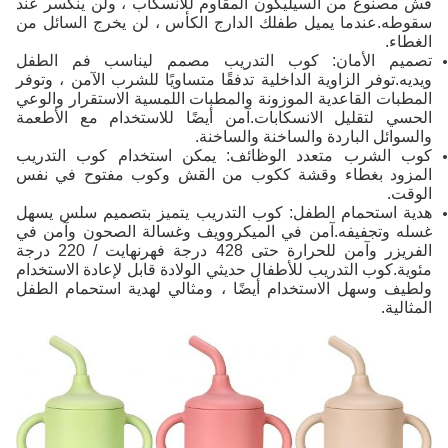
قش مصنوع من السيليكون المقاوم للانسكاب ، ولن ينكسر عند
سقوطه.عندما يميل طفلك الدارج الكأس ، لن يخرج السائل من
الغطاء.
تصميم الأمان: كوب التدريب مصمم ليناسب فم الطفل
ويديه.توفر الزاوية الداخلية تدفقًا متساويًا للشرب الآمن ، وتوفر
المطبات القاعدية الموزونة والمطبات اللمسية الاستقرار والوعي
الحسي لتقليل الانسكابات.آمن أيضًا للاستخدام مع الأطعمة
والسوائل الباردة والساخنة والساخنة.
كوب الشرب متعدد الوظائف: يمكن استخدام كوب التدريب
المزود بغطاء وقشة ككوب من القش وكوب مفتوح في نفس
الوقت.
هدية استحمام الطفل: كوب التدريب يتميز بتصميم سلس يسهل
غسله وتجفيفه.آمن في الميكروويف وغسالة الصحون وآمن في
الفريزر وآمن للحرارة حتى 428 درجة فهرنهايت / 220 درجة
مئوية.كوب التدريب للأطفال حديثي الولادة قابل لإعادة الاستخدام
ولطيف وسهل الاستخدام أيضًا ، ومثالي لهدية استحمام الطفل
المثالية.