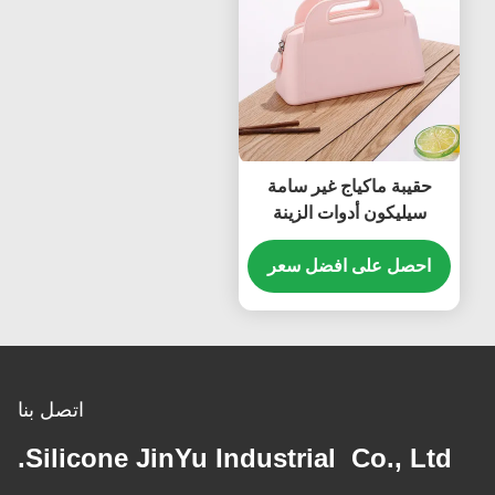
حقيبة ماكياج غير سامة
سيليكون أدوات الزينة
متعددة الأغراض مانعة
للتسرب
احصل على افضل سعر
اتصل بنا
Silicone JinYu Industrial Co., Ltd.