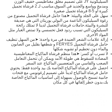
السيليكونية JY على تصميم مغلق مغناطيسي خفيف الوزن
ومدمج وواسع والجديد في السوق،مناسب لـ 2 فرشاة تجميل
كبيرة أو 5-8 فرشاة تجميل صغيرة
سهل على الجلد والبيئة: ➤هذا حامل فرشاة التجميل مصنوع من
رغوة السيليكون الناعمة من البولي يوريثان التي هي صديقة
للبشرة والبيئة.حاملات فرشاة التجميل لدينا لا تمتلك رائحة
السيليكون التي تسبب ردود فعل تحسسي ولا تمتص الغبار مثل
المواد الأخرى
إزالة علامات الشعر العنيدة في مرة واحدة: ➤من السهل تنظيف
حامل فرشاة التجميل FERYES و شطفها بقليل من الصابون
والماء دون تحطيم أو تشويه شكلها
لا تسرب أو كسر: ➤هذا منظم فرشاة الماكياج المغناطيسية
المضادة للسقوط هي طويلة الأمد ويمكن أن تتحمل التعامل
الصعب والقاسي من المتعصبين الماكياج عند السفر
احصل على فرشاة الماكياج الخاصة بك بيد واحدة فقط: يحتوي
حامل فرشاة الماكياج لدينا على تصميم إرغونومي مع فتحات
جانبية تسمح بالوصول بسهولة إلى أساسيات الماكياج الخاصة
بك،بدون خطر إلقائها في كل مكان