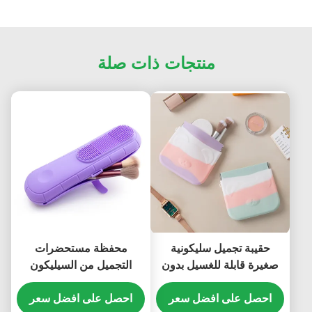
منتجات ذات صلة
حقيبة تجميل سليكونية
محفظة مستحضرات
صغيرة قابلة للغسيل بدون
التجميل من السيليكون
رائحة متعدد الوظائف
المتين المذاق ، حامل فرشاة
احصل على افضل سعر
المكياج المذاق من
احصل على افضل سعر