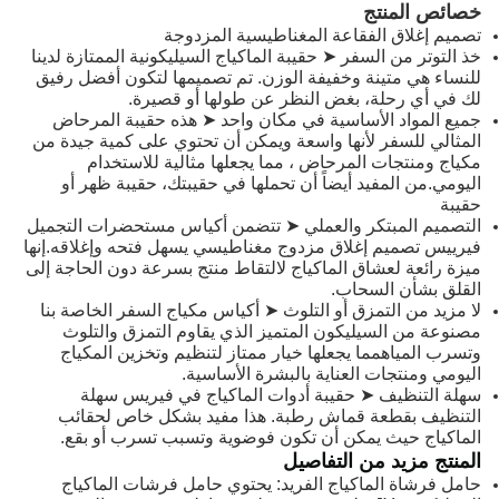
خصائص المنتج
تصميم إغلاق الفقاعة المغناطيسية المزدوجة
خذ التوتر من السفر ➤ حقيبة الماكياج السيليكونية الممتازة لدينا
للنساء هي متينة وخفيفة الوزن. تم تصميمها لتكون أفضل رفيق
لك في أي رحلة، بغض النظر عن طولها أو قصيرة.
جميع المواد الأساسية في مكان واحد ➤ هذه حقيبة المرحاض
المثالي للسفر لأنها واسعة ويمكن أن تحتوي على كمية جيدة من
مكياج ومنتجات المرحاض ، مما يجعلها مثالية للاستخدام
اليومي.من المفيد أيضاً أن تحملها في حقيبتك، حقيبة ظهر أو
حقيبة
التصميم المبتكر والعملي ➤ تتضمن أكياس مستحضرات التجميل
فيرييس تصميم إغلاق مزدوج مغناطيسي يسهل فتحه وإغلاقه.إنها
ميزة رائعة لعشاق الماكياج لالتقاط منتج بسرعة دون الحاجة إلى
القلق بشأن السحاب.
لا مزيد من التمزق أو التلوث ➤ أكياس مكياج السفر الخاصة بنا
مصنوعة من السيليكون المتميز الذي يقاوم التمزق والتلوث
وتسرب المياهمما يجعلها خيار ممتاز لتنظيم وتخزين المكياج
اليومي ومنتجات العناية بالبشرة الأساسية.
سهلة التنظيف ➤ حقيبة أدوات الماكياج في فيريس سهلة
التنظيف بقطعة قماش رطبة. هذا مفيد بشكل خاص لحقائب
الماكياج حيث يمكن أن تكون فوضوية وتسبب تسرب أو بقع.
المنتج مزيد من التفاصيل
حامل فرشاة الماكياج الفريد: يحتوي حامل فرشات الماكياج