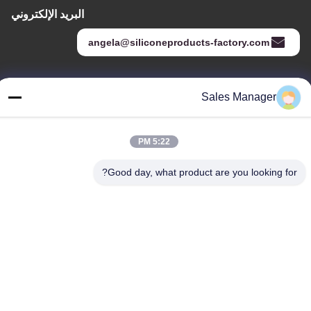
البريد الإلكتروني
angela@siliconeproducts-factory.com
عنواننا
Sales Manager
العنوان
غرفة 306 ، رقم 3 شارع Shengyuan ، Yayuan ، شارع Nancheng ،
5:22 PM
Dongguan China
Good day, what product are you looking for?
هاتف:
86--15028563200
سياسة الخصوصية
|
خريطة الموقع
الصين جودة جيدة صندوق غداء سيليكون المورد. حقوق الطبع والنشر ©