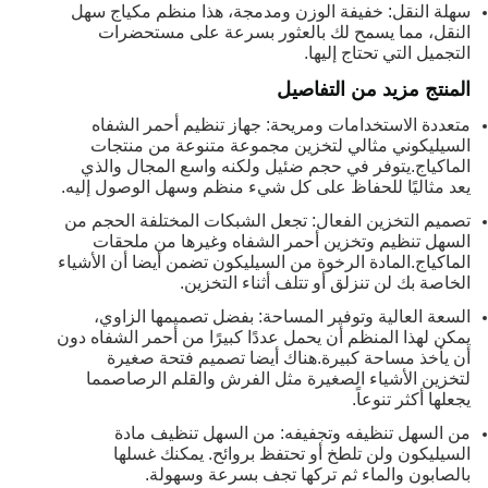
سهلة النقل: خفيفة الوزن ومدمجة، هذا منظم مكياج سهل
النقل، مما يسمح لك بالعثور بسرعة على مستحضرات
التجميل التي تحتاج إليها.
المنتج مزيد من التفاصيل
متعددة الاستخدامات ومريحة: جهاز تنظيم أحمر الشفاه
السيليكوني مثالي لتخزين مجموعة متنوعة من منتجات
الماكياج.يتوفر في حجم ضئيل ولكنه واسع المجال والذي
يعد مثاليًا للحفاظ على كل شيء منظم وسهل الوصول إليه.
تصميم التخزين الفعال: تجعل الشبكات المختلفة الحجم من
السهل تنظيم وتخزين أحمر الشفاه وغيرها من ملحقات
الماكياج.المادة الرخوة من السيليكون تضمن أيضا أن الأشياء
الخاصة بك لن تنزلق أو تتلف أثناء التخزين.
السعة العالية وتوفير المساحة: بفضل تصميمها الزاوي،
يمكن لهذا المنظم أن يحمل عددًا كبيرًا من أحمر الشفاه دون
أن يأخذ مساحة كبيرة.هناك أيضا تصميم فتحة صغيرة
لتخزين الأشياء الصغيرة مثل الفرش والقلم الرصاصمما
يجعلها أكثر تنوعاً.
من السهل تنظيفه وتجفيفه: من السهل تنظيف مادة
السيليكون ولن تلطخ أو تحتفظ بروائح. يمكنك غسلها
بالصابون والماء ثم تركها تجف بسرعة وسهولة.