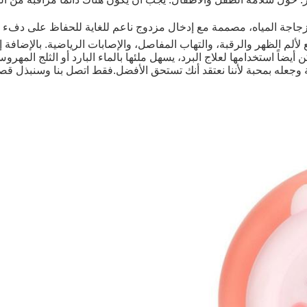
ر لزجاجة المياه، مصممة مع إدخال مزدوج ناعم للغاية للحفاظ على د
ألم الظهر والرقبة، والتهاب المفاصل، والإصابات الرياضية. بالإضافة إ
أيضاً استخدامها لعلاج البرد، يسهل ملئها بالماء البارد أو الثلج المهرو
 بدقة وجعله بمحبة لأننا نعتقد أنك تستحق الأفضل.فقط اتصل بنا وسنبذل ق