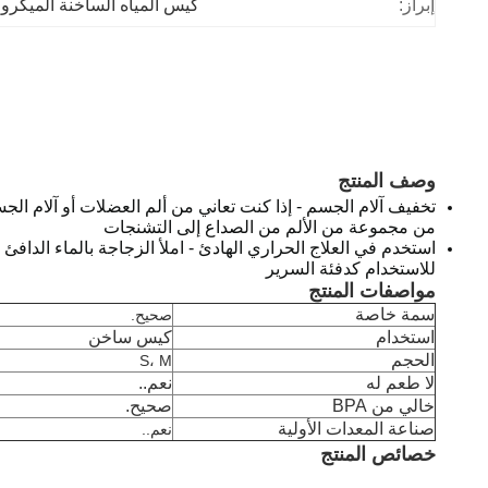
إبراز:
كيس المياه الساخنة الميكرو
وصف المنتج
تخفيف آلام الجسم - إذا كنت تعاني من ألم العضلات أو آلام ا
من مجموعة من الألم من الصداع إلى التشنجات
استخدم في العلاج الحراري الهادئ - املأ الزجاجة بالماء الدافئ
للاستخدام كدفئة السرير
مواصفات المنتج
سمة خاصة
صحيح.
استخدام
كيس ساخن
الحجم
S، M
لا طعم له
نعم..
خالي من BPA
صحيح.
صناعة المعدات الأولية
نعم..
خصائص المنتج