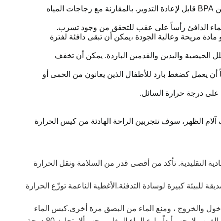
مادة عالية الجودة: كيس الماء الساخن مصنوع من مادة PVC عالية الجودة ، عديمة الرائحة ، وغير سامة. كيس الماء الساخن الخالي من BPA قابل لإعادة التدوير. بالمقارنة مع زجاجات المياه
ادة مريحة وعالية الجودة ،يمكن أن تبقى دافئة لفترة
 الحيضية واليدين والقدمين الباردة. يمكن أن تخفف
ضاً أن يعمل كضغط بارد للأطفال الذين يعانون من الحمى أو
على درجة حرارة السائل.
لام الظهر، سوف تتجربين الراحة الهادئة من كيس الحرارة
ة التقليدية. تأكد من أقصى قدر من السلامة ونقل الحرارة
لبيئة كبيرة لوسادة التدفئة.الأغطية الناعمة توزّع الحرارة
لدخول والخروج ، ومنع الماء من البصق مرة أخرى.كيس الماء
الساخن لدينا سعة أقصى 1000 مل، يقترح ملء إلى ثلثي ، تحذير: حول سلامة الطفل والأطفال. يجب أن يكون هناك دائماً مراقبة من البالغين ولا يجب أبداً ملء الماء المغلي. يجب ألا يتجاوز 80 درجة