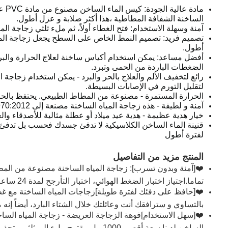
الساخنة الشفافة المطاطية ،هذا أكثر صلابة و عزل أطول.
آمنة وسهلة الاستخدام: فتح الغطاء أولاً، ثم ملء ثلثي زجاجة الماء المطاطية بمياه 80 درجة مئوية. وأخيراً، شد الغطاء واستدرج كيس الماء ال
تصميم فريد: تصميم النمط الخاص على السطح يجعل زجاجة الماء 
أطول.
أفضل مساعد: يمكن استخدام أكياس ساخنة لعلاج الحرارة والبرد
الضغطات الباردة من الحمى وتبرد.
رائع لتخفيف الألم والعلاج بالحر والبرد - يمكن استخدام زجاجة 
لتقليل التورم في الإصابات البسيطة.
الحرارة المستمرة - مصنوعة من المطاط الطبيعي. يحتفظ بالحر
آمنة و لطيفة - هذه زجاجة المياه الساخنة مصنعة إلى BS1970:2012 لضمان أقصى قدر من السلامة.
خيار هدية عظيمة - هدية عيد ميلاد أو عطلة مثالية للأصدقاء وال
قنينة الماء الساخن الكلاسيكية لا تدفئ جسدك فحسب بل تدفئ 
لفترة أطول
المنتج مزيد من التفاصيل
❤️[آمنة وبدون تسرب]: زجاجة المياه الساخنة مصنوعة من المطا
تماما.اجتياز اختبار الضغط الهوائي، اختبار التأرجح لمدة 24 ساعة.
❤️[حافظ على دفئك لفترة طويلة]زجاجات المياه الساخنة مع غطا
بالتساوي و سترافقك أنت وعائلتك خلال الشتاء البارد، أيضاً إنه
❤️[سهل الاستخدام]فوهة الزجاجة العريضة - زجاجة المياه الساخ