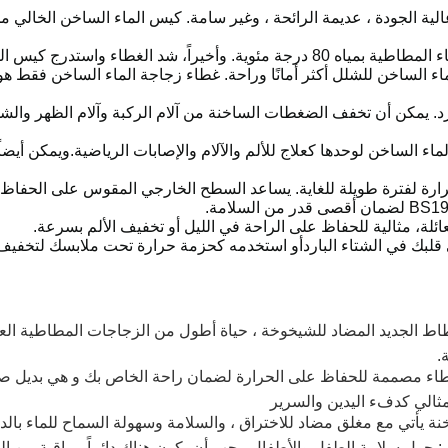
دافئ رأساً على عقب للتحقق من وجود تسرب.
الساخن للشلل أكثر أمانًا وراحة. غطاء زجاجة الماء الساخن فقط هو م
. يمكن أن تخفف الضغطات الساخنة من آلام الركبة وآلام الظهر والشلل
الماء الساخن لوحدها كعلاج للألم والآلام والإصابات الرياضية.ويمكن أي
ارة لفترة طويلة للغاية. يساعد السطح الخارجي المقوس على الحفاظ 
عائلة، مثالية للحفاظ على الراحة في الليل أو تخفيف الألم بسرعة.
قلبك في الشتاء الباردأو استخدمه كحزمة حرارة تحت ملابسك لتخفيف آ
ط الجديد المضاد للشيخوخة ، حياة أطول من الزجاجات المطاطية العادي
ء مصممة للحفاظ على الحرارة لضمان راحة الخاص بك و هي بديل صديقة ل
 مثالي كدفء اليدين والسرير
نة يأتي مع مغلق مضاد للاختراق ، والسلامة وسهولة السماح للماء با