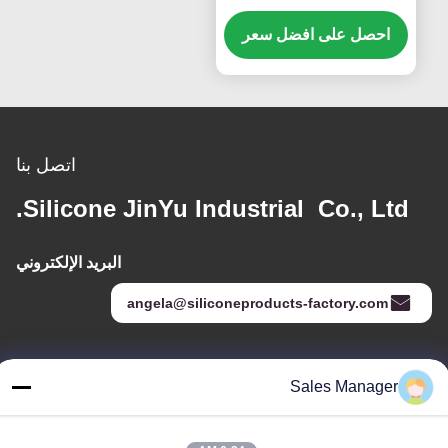
عديم الرائحة
احصل على افضل سعر
اتصل بنا
Silicone JinYu Industrial Co., Ltd.
البريد الإلكتروني
angela@siliconeproducts-factory.com
عنواننا
Sales Manager
العنوان
غرفة 306 ، رقم 3 شارع Shengyuan ، Yayuan ، شارع Nancheng ،