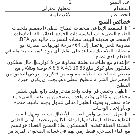
عدد القطع
2
استخدام
المطبخ المنزلي
الخصائص
الأغذية آمنة
خصائص المنتج
✅[ التصميم الإبداعي ملحقات الطباخ البطيء] تصميم ملحقات
الطباخ البطيء السيليكونية ذات الجودة الغذائية القابلة لإعادة
الاستخدام، صديقة للبيئة، مضادة للتسرب، خالية من BPA،
مقاومة للحرارة تصل إلى 464 درجة فهرنهايت. مقارنة مع
ملحقات البلاستيك،يساعد على تقليل أي مواد كيميائية محتملة في
الطعام الذي تطبخ
✅[يتلاءم مع طباخات بطيئة بيضاوية من 6 كوارت]إدخال سيلكون
سليكون سلو كوكر يبلغ 10.63 X 8.5 X 4.3 بوصة ويتلاءم مع
معظم الطباخات البطيئة بيضاوية من 6 كوارت. يرجى التحقق من
الحجم قبل الشراء.المطبخ البطيء هو يجب أن يكون أجهزة
المطبخ
✅[طهي وجبتين في وقت واحد]مدخر وقت رائع.طهي شيئين
مختلفين تمامًا في وقت واحد، أو نسختين من نفس الشيء مع
هذه المشاريع بطيئة الطهي! مثالي لتناول وجبة عائلية،اجتماع
وديأو إعداد الوجبات
✅[ سهل التنظيف وآمن لغسالة الأطباق] بسيط وسهل للغاية
لتنظيف غطاء الوعاء! قولوا وداعاً لكابوس تنظيف أواني الطهي
البطيئة الثقيلة.تنظيف السيليكون بطء المطبخ الغطاء هو نسيم
مع الماء الساخن، فقط رمي لهم في غسالة الصحون، المزيد من