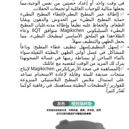
في وقت واحد أو إعداد حصتين من نفس الوجبة،مما
يجعلها مثالية للوجبات العائلية أو تجمعات الحفلات.
✅[إطالة عمر المطبخ البطيء]غطاء المطبخ البطيء
حماية المطبخ البطيء من الخدوش والدهون وبقايا
الطعام، والحفاظ عليه نظيفاً وإطالة مدته.غليان المطبخ
البطيء السيليكوني Magikichen متوافق 6QT وعاء
الطلاءهذا هو الملحق الأساسي لمطبخك البطيء، مما
يجعل الطهي والتنظيف سهلاً.
✅[سهل التنظيف]سهل تنظيف غطاء المطبخ: وداعاً
للمشاكل في غسل أواني الطهي البطيئة الثقيلة.سواء
بالماء الساخن أو ببساطة رميها في غسالة الصحونهذا
يترك لك المزيد من الوقت لتقضيه مع عائلتك
✅[المساهمة في صحة الأرض]تكرس Magikichen لإنتاج
منتجات صديقة للبيئة وقابلة لإعادة الاستخدام تساعد
على استبدال ملابس المطبخ البلاستيكي المنزوعة
للقوارير / المطبخات البطيئة.مساهمتك في رفاهية كوكبنا
تُقدّر كثيراً.