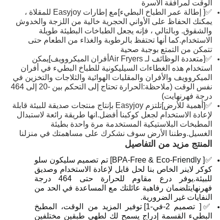
الوقت لمرافقة الأسرة
✅[ إطالة عمر الطباخ البطيء]مع إطارات Easyjoy للمقلاة ،
يمكنك الحفاظ على الأواني الحجرية خالية من اللزجة والخدوش
والشقوق. وبالتالي ، فإنه يجعل الطباخات البطيئة طويلة
الاستخدام.كما أنها تحتفظ بالرطوبة والغذاء من الطعام حتى
تتمكن من التمتع بوجبة صحية
✅[متعددة الوظائف لـ Air Fryersأفران الميكروويف]يمكن
استخدام هذه الغطاءات السيليكونية للطباخ البطيء في أفران
الميكروويف والأفران والمقليات الهوائية والثلاجات والتخزين في
نفس الوقت (ملاحظة:الحرارة تحتاج إلى التحكم بين -20 إلى 464
درجة فهرنهايت)
✅[أهمية للأرض]تلتزم Easyjoy بإنتاج منتجات صديقة للبيئة قابلة
لإعادة الاستخدام لجعل كوكبنا أفضل.انها طريقة رائعة لاستبدال
المطبخات البلاستيكية المستخدمة مرة واحدة بطيئة
الغسيل.وطننا الأرض سوف نشكرك على مساهمتك في منزلنا
المنتج مزيد من التفاصيل
✅[ BPA-Free & Eco-Friendly] تم تصميم سليكون سلو
كوكر لاينر الخاص بنا لحل قابل لإعادة الاستخدام وصديق
للبيئة.يوفر درع مقاوم للحرارة حتى 464 درجة
فهرنهايتلضمان رفاهية عائلتك مع المساعدة في الحد من
النفايات غير الضرورية.
✅[ تصميم 2-في-1] توفير المزيد من الوقت، المطبخ
البطيء القسمة إدراج يسمح لك لطهي طبقين مختلفين