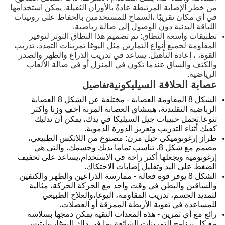
من خطر الإصابة المرتبطة عادةً بالأوزان الثقيلة. يمكن استخدامها
في أي مكان تقريبًا ،السماح للمستخدمين بالحفاظ على روتينات
اللياقة البدنية دون الوصول إلى صالة رياضية.
تطبيقات واسعة النطاق: تم تصميم هذا النطاق التوتر لتوفير
المقاومة لجميع أنواع التمارين مثل اليوغا تمرينات التمدد، تدريب
القوة، ، إعادة التأهيل. يساعد في تدريب الذراع والظهر والصدر
والكتف والساق عندما تكون في المنزل أو في صالة الألعاب
الرياضية.
عصابة الحلاقة السيليكونية
تفاصيل
الشكل 8 المقاومة العصابة - مختلفة عن الشكل 8 العصابة
الرياضية التقليدية، هييشاي العصابة المرنة أخف وزنا وأكثر
تنوعا.تحمل حبيبات جيل السيليكا في يدك، يمكن أن تدليك
كفيك أثناء التدريب وتعزيز الدورة الدموية.
طراز إرغونوميكي حبل مرن: مصنوع من اللاتكس الطبيعي،
مصمم مع شكل 8، تناسب تماما يديك وجسمك، والتي هي
إرغونومية ويجعلها أكثر راحة في الاستخدام،يساعد على تخفيف
الضغط على اليد وتقليل إصابات الاحتكاك.
الشكل 8 يوفر قوة فعالة - ممارسة الذراعين والظهر والكتفين
والساقين والبطن في وقت واحد مع الحركة الحركة، مثالية
لتمديد الجسم، تدريب المقاومة، اليوغا،والعلاج الطبيعي
للمساعدة في تقوية الأربطة الممزقة أو العضلات.
رائع مع أي تمرين - هذه المعدات النقية يمكن دمجها بسلاسة
مع كل برنامج التمرينات الشائعة بما في ذلك اليوغا، بيليتيس