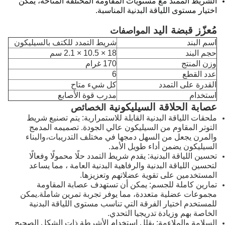
الشريط الممتد مع مستويات المقاومة المختلفة المتاحة، يمكن
اختيار مستوى اللياقة البدنية المناسبة.
مُعزّز قبضة اليد
المواصفات
اسم البند
شريط التمدد للكتف بالسيليكون
حجم البند
18 × 10.5 × 2.1 سم
وزن المنتج
170 غرام
عدد القطع
6
القدرة على التمدد
كل شيء متاح
استخدام
مدرب قوة الأصابع
عصابة الحلاقة السيليكونية
الخصائص
ملحقات اللياقة البدنية القابلة للاستمرارية: يتم تصنيع شريط
التوتر المقاوم من السيليكون عالي الجودة. تصميمه المدمج
والمرن يجعل من السهل دمجها في مختلف التدريبات،والبناء
السيليكون يضمن أداء طويل الأمد.
تحسين اللياقة البدنية: يقدم شريط التمدد حلًا محمولًا وفعالًا
لتحسين اللياقة البدنية والرفاهية البدنية العامة ، مما يساعد
المستخدمين على تقوية عضلاتهم وتعزيزها.
تمارين كاملة للجسم: يمكن أن تستهدف عصابة المقاومة
مجموعات عضلية متعددة، مما يوفر تجربة تمرين شاملة.يمكن
للمستخدم اختيار الفرقة التي تناسب مستوى اللياقة البدنية
الخاصة بهم وزيادة تدريجيا التحدي.
السلامة والملاءمة: يقلل استخدام الأشرطة ذات الشكل الصحيح