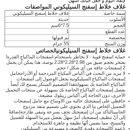
لإنقاذ اليوم و جعل حياتك أسهل
غلاف خلاط إسفنج السيليكوني
المواصفات
سمة خاصة
غلاف خلاط إسفنج السيليكوني
الأسلوب
حديثة
الحجم
7.5*6سم
عدد القطع
1
مخصصة
تم قبولها
وزن المنتج
55 جرام
غلاف خلاط إسفنج السيليكوني
الخصائص
حماية اسفنج قوية - لا تخاطر باستخدام اسفنجات الماكياج القذرة!
يفتخر بحجم ضيق من 2.98*2.28*2.28 بوصة، هذا يمكن أن يحمل
2 إسفنجات جافة من أي شكل / حجم.
لا مزيد من البحث في أكياس المكياج المزدحمة أو الأدراجحامل
إسفنجات الماكياج السيليكونية يجعل الوصول إلى أسفنجات
الماكياج الخاصة بك بسهولةهذا التصميم المبتكر يسمح لك أيضاً
بفصل إسفنجات الماكياج الخاصة بك بسهولة عن منتجات التجميل
الأخرى، دون الحاجة إلى أكياس زيبلوك مضيعة.
حافظي على إسفنجتك خالية من الأوساخ مع حامل إسفنجات
التجميل الخاص بنا الذي يحتوي على تصميم منفذ مزدوج
الجانبينالتأكد من أن إسفنجتك تجف بسرعة وتبقى طازجةإضافةً
إلى أنّ تنظيف إسفنجتك أمرٌ سهلٌ بفضل ميزتنا السهلة للغسيل
والمسح، مما يضمن أنّها نظيفة و جاهزة للاستخدام.
ناعمة كالسحابة وقوية كالصخرة مصنوعة من السيليكون