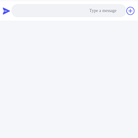
Photo
Video Call
Audio Call