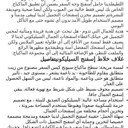
اللطيفلدينا حامل اسفنج وجه السفر يضمن أن تطبيق الماكياج
الخاص بك ليس فقط خالية من العيوب ولكن أيضا صحية وصديقة
للبشرةتم تصميم مخزن إسفنجات التجميل لدينا ليبقى مدمناً و
مصمم لاستخدام طويل الأمد بدون أي تشوه حتى مع التآكل
اليومي
هدية للجمال التي تدوم - هل تبحث عن هدية فريدة ومتأنية لمحبي
التجميل في حياتك؟غطاء اسفنجات الجمال السيليكوني لدينا لا
يضيف فقط لمسة من الأناقة إلى أي طاولة تغيير الملابس ولكن
أيضا يبقي اسفنجك المفضل آمنة ونظيفةمع مظهرها الرائع
والملفت للنظر، هو الإضافة المثالية إلى أي مجموعة الماكياج.
غلاف خلاط إسفنج السيليكوني
تفاصيل
لمسة مريحة: سطح ماكياج سبونج كيس السفر مصنوع من زيت
متطايق مقاوم للطاحونة - يد ناعمة يشعر ، مستوى جيد ، تأثير
متطايق هو حتى وناعمة ،والمواد ناعمة، ليس من السهل الحصول
على الغبار.
تصميم مجوف بسيط على شكل شريط مع تهوية فعالة، يبقي
إسفنج الجمال جافا.
استخدام مساحة عالية: السيليكون الصديق للبيئة ، مع تصميم
حزمة تلسكوبية صعودا وهبوطا يستخدم المساحة بمرونة ،
وتخزين أحجام مختلفة من إسفنجات الجمال.
سهلة الحمل: حقيبة اسفنج التجميل لدينا خفيفة ومدمجة مصممة
خصيصا لتخزين وحماية أي اسفنج التجميل ذات الشكل
البيضاويوالتي هي أيضا صغيرة بما فيه الكفاية لتضع داخل حقيبتك