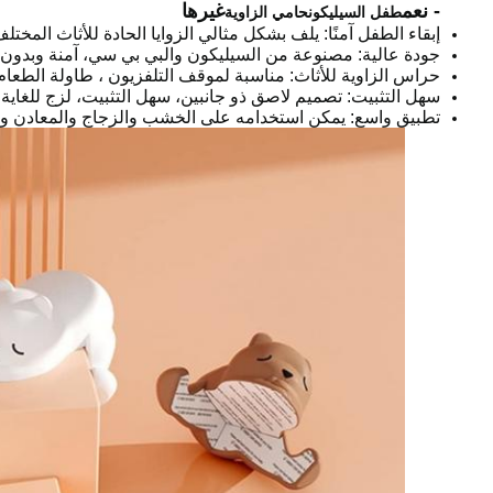
- نعم
غيرها
طفل السيليكون
حامي الزاوية
إبقاء الطفل آمنًا: يلف بشكل مثالي الزوايا الحادة للأثاث المخت
جودة عالية: مصنوعة من السيليكون والبي بي سي، آمنة وبدون 
حراس الزاوية للأثاث: مناسبة لموقف التلفزيون ، طاولة الطعام ،
سهل التثبيت: تصميم لاصق ذو جانبين، سهل التثبيت، لزج للغاي
تطبيق واسع: يمكن استخدامه على الخشب والزجاج والمعادن والس