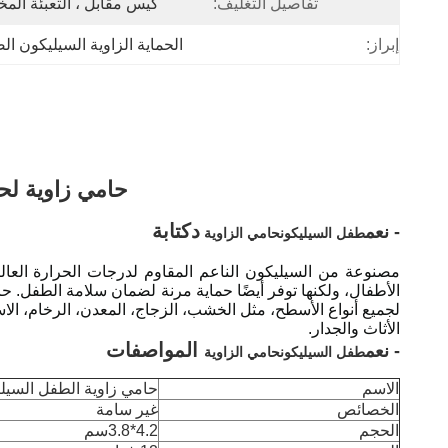
تفاصيل التغليف:
كيس مقابل ، التعبئة ال
إبراز:
الحماية الزاوية السيليكون ا
حامي زاوية لحم
د
كتابة
- نعم
طفل السيليكون
حامي الزاوية
لجميع أنواع الأسطح، مثل الخشب، الزجاج، المعدن، الرخام، الا
الأثاث والجدار.
المواصفات
- نعم
طفل السيليكون
حامي الزاوية
الاسم
حامي زاوية الطفل السيل
الخصائص
غير سامة
الحجم
4.2*3.8سم