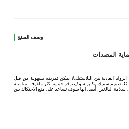
وصف المنتج
حماية المصدات
باستثناء اللاصق) ، تقدم وسادة 5x، أكثر ليونة وسماكة من حماية الزوايا العادية من البلاستيك.لا يمكن تمزيقه بسهولة من قبل
الأطفال، ولكنها توفر أيضًا حماية مرنة لضمان سلامة الطفل. حامي الزاوية على شكل L يمنع الأطفال من البلع أكثر من تلك على شكل O.تصميم سميك وكبير سوف توفر حماية أكثر ملفوفة. مناسبة
سلامة البالغين. أيضا، أنها سوف تساعد على منع الاحتكاك بين