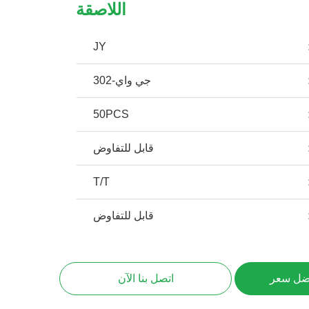
اللاصقة
JY
جي واي-302
50PCS
قابل للتفاوض
T/T
قابل للتفاوض
ضل سعر
اتصل بنا الآن