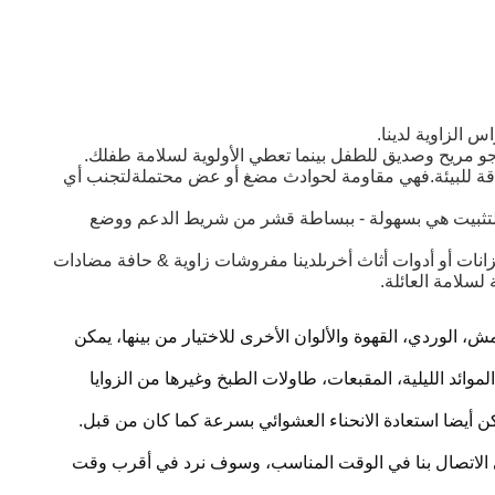
س الزاوية لدينا.
 جو مريح وصديق للطفل بينما تعطي الأولوية لسلامة طفلك.
يليكون الطبيعي للأغذية، حراس الزوايا لدينا تتفوق على الرغوة أو البديلات PVC من حيث الصداقة للبيئة.فهي مقاومة لحوادث مضغ أو عض محتملةلتجنب أي
لية التثبيت هي بسهولة - ببساطة قشر من شريط الدعم ووضع
انات أو أدوات أثاث أخرىلدينا مفروشات زاوية & حافة مضادات
لسلامة العائلة.
لوردي، القهوة والألوان الأخرى للاختيار من بينها، يمكن
وائد الليلية، المقبعات، طاولات الطبخ وغيرها من الزوايا
كن أيضا استعادة الانحناء العشوائي بسرعة كما كان من قبل.
جى الاتصال بنا في الوقت المناسب، وسوف نرد في أقرب وقت