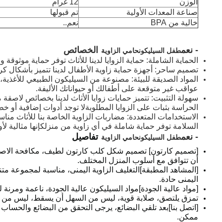
الوزن
12 غرام
صناعة المعدات الأولية
تم قبولها
خالية من BPA
نعم..
- نعم
الخصائص
طفل السيليكون
حامي الزاوية
الحماية الشاملة: حماية الزوايا لدينا للأثاث توفر حماية موثوقة
تصميم ساحر: أجهزة حماية زاوية الأطفال لدينا تتميز بأشكال ك
عواقب غير متوقعة على أطفالك أو حيواناتك الأليفة.
سهولة التثبيت: تتميز حمايات زوايا الأثاث لدينا بخصائص لاصقة
الحراسة بثبات على الزوايا المطلوبةلا توجد أدوات إضافية أو 
الاستخدامات المتعددة: مضاربات الزاوية الخاصة بنا للأثاث م
السلامة توفر حماية شاملة في أي زاوية من منزلكإنها مثالية لأول
- نعم
تفاصيل
طفل السيليكون
حامي الزاوية
[تصميم كارتون] تصميم شكل كلب كارتون لطيف، مكافحة الاصطدا
أن تتوافق مع أسلوب المنزل المختلف.
[المشاهد المطبقة]التغليف الزاوية اليمنى، مناسبة لمجموعة متنو
اليمنى حادة.
[مواد عالية الجودة]مواد السيليكون عالية الجودة، ناعمة ومرنة
تمزق يلتصق، صلابة قوية، ليس من السهل أن يسقط، ليس من ال
[اتصل بنا]بعد تلقي البضائع، يرجى التحقق من البضائع والحسا
ممكن.