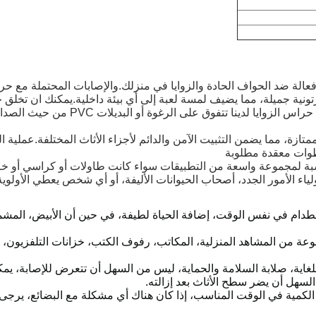
 وفعالة ضد الحواف الحادة والزوايا في منزلك.والإصابات المحتملة مع حرا
رتونية جميلة، مما يضيف لمسة لعبة إلى أي بيئة داخلية.يمكنك ان تخلق
المواد الصديقة للبيئة: مصنوعة من الس
 ممتازة، مما يضمن التثبيت الآمن والدائم لأجزاء الأثاث المختلفة.عم
خطوات معقدة مطلوبة
ناسبة لمجموعة واسعة من التطبيقات سواء كانت طاولات أو كراسي أو خز
ياء الأمور الجدد، أصحاب الحيوانات الأليفة، أو أي شخص يعطي الأولوية 
م في نفس الوقت، إضافة الحياة لطيفة، في حين أن الأبيض، المشمش، ا
عة من المشاهد المنزلية، المكاتب، رفوف الكتب، خزانات التلفزيون، الم
 للغاية، صلابة السلامة والحماية، ليس من السهل أن تتعرض للإصابة، يم
سهل أن يضر سطح الأثاث بعد إزالته.
ب الكمية في الوقت المناسب، إذا كان هناك أي مشكلة مع البضائع، ير