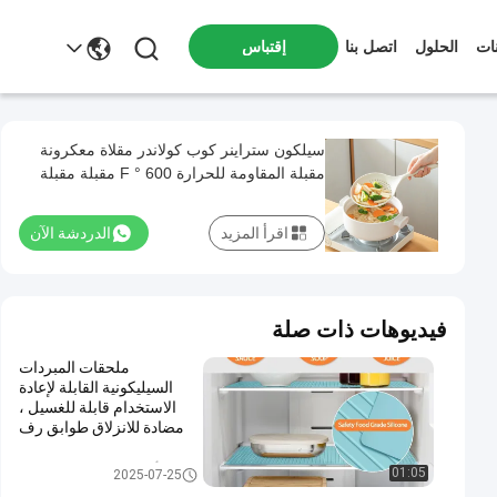
ات
الحلول
اتصل بنا
إقتباس
سيلكون ستراينر كوب كولاندر مقلاة معكرونة
مقبلة المقاومة للحرارة 600 ° F مقبلة مقبلة
مقبلة أداة الطبخ
اقرأ المزيد
الدردشة الآن
فيديوهات ذات صلة
ملحقات المبردات
السيليكونية القابلة لإعادة
الاستخدام قابلة للغسيل ،
مضادة للانزلاق طوابق رف
الثلاجة لمنظمة المطبخ ،
واقية من الماء والزيت واقية
أدوات المطبخ السيليكونية
01:05
2025-07-25
من الرفوف للخزانات