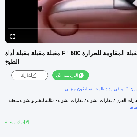
سيلكون ستراينر كوب كولاندر مقلاة معكرونة مقبلة المقاومة للحرارة 600 ° F مقبلة مقبلة مقبلة أداة
الطبخ
الدردشة الآن
شارك
وزن
#
واقي رذاذ بالوعة سيليكون منزلي
ات الفرن / قفازات الشواء / قفازات الشواء - مثالية للخبز والشواء ملعقة
زيد
ترك رسالة